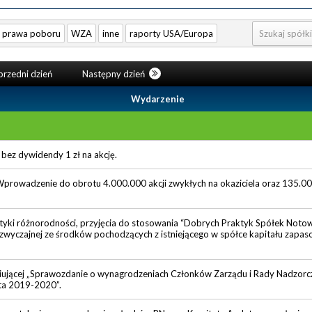
prawa poboru
WZA
inne
raporty USA/Europa
rzedni dzień
Następny dzień
Wydarzenie
bez dywidendy 1 zł na akcję.
Wprowadzenie do obrotu 4.000.000 akcji zwykłych na okaziciela oraz 135.00
ityki różnorodności, przyjęcia do stosowania “Dobrych Praktyk Spółek Not
wyczajnej ze środków pochodzących z istniejącego w spółce kapitału zapa
ującej „Sprawozdanie o wynagrodzeniach Członków Zarządu i Rady Nadzorc
ata 2019-2020”.