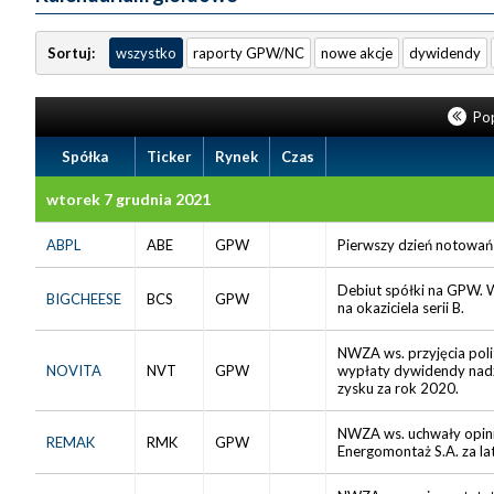
Sortuj:
wszystko
raporty GPW/NC
nowe akcje
dywidendy
Pop
Spółka
Ticker
Rynek
Czas
wtorek 7 grudnia 2021
ABPL
ABE
GPW
Pierwszy dzień notowań 
Debiut spółki na GPW. 
BIGCHEESE
BCS
GPW
na okaziciela serii B.
NWZA ws. przyjęcia pol
NOVITA
NVT
GPW
wypłaty dywidendy nadz
zysku za rok 2020.
NWZA ws. uchwały opini
REMAK
RMK
GPW
Energomontaż S.A. za l