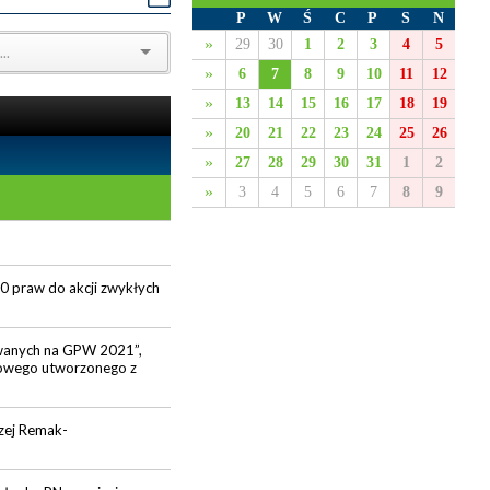
P
W
Ś
C
P
S
N
»
29
30
1
2
3
4
5
»
6
7
8
9
10
11
12
»
13
14
15
16
17
18
19
»
20
21
22
23
24
25
26
»
27
28
29
30
31
1
2
»
3
4
5
6
7
8
9
0 praw do akcji zwykłych
owanych na GPW 2021”,
sowego utworzonego z
zej Remak-