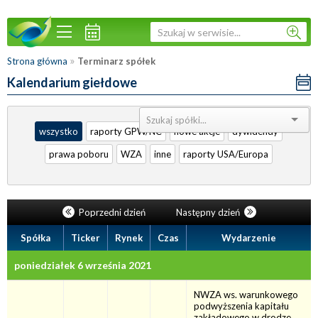
»
Strona główna
Terminarz spółek
Kalendarium giełdowe
Sortuj:
wszystko
raporty GPW/NC
nowe akcje
dywidendy
prawa poboru
WZA
inne
raporty USA/Europa
Poprzedni dzień
Następny dzień
Spółka
Ticker
Rynek
Czas
Wydarzenie
poniedziałek 6 września 2021
NWZA ws. warunkowego
podwyższenia kapitału
zakładowego w drodze