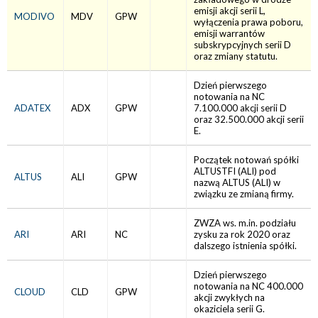
emisji akcji serii L,
MODIVO
MDV
GPW
wyłączenia prawa poboru,
emisji warrantów
subskrypcyjnych serii D
oraz zmiany statutu.
Dzień pierwszego
notowania na NC
ADATEX
ADX
GPW
7.100.000 akcji serii D
oraz 32.500.000 akcji serii
E.
Początek notowań spółki
ALTUSTFI (ALI) pod
ALTUS
ALI
GPW
nazwą ALTUS (ALI) w
związku ze zmianą firmy.
ZWZA ws. m.in. podziału
ARI
ARI
NC
zysku za rok 2020 oraz
dalszego istnienia spółki.
Dzień pierwszego
notowania na NC 400.000
CLOUD
CLD
GPW
akcji zwykłych na
okaziciela serii G.