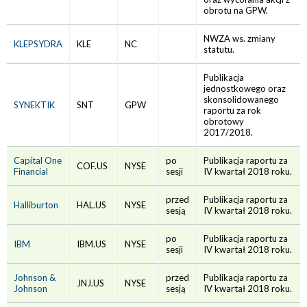
obrotu na GPW.
NWZA ws. zmiany
KLEPSYDRA
KLE
NC
statutu.
Publikacja
jednostkowego oraz
skonsolidowanego
SYNEKTIK
SNT
GPW
raportu za rok
obrotowy
2017/2018.
Capital One
po
Publikacja raportu za
COF.US
NYSE
Financial
sesji
IV kwartał 2018 roku.
przed
Publikacja raportu za
Halliburton
HAL.US
NYSE
sesją
IV kwartał 2018 roku.
po
Publikacja raportu za
IBM
IBM.US
NYSE
sesji
IV kwartał 2018 roku.
Johnson &
przed
Publikacja raportu za
JNJ.US
NYSE
Johnson
sesją
IV kwartał 2018 roku.