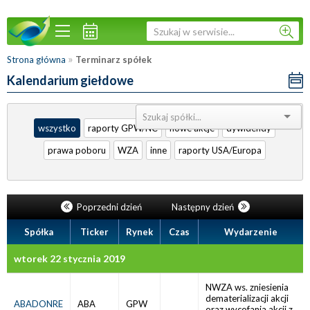
»
Strona główna
Terminarz spółek
Kalendarium giełdowe
Sortuj:
wszystko
raporty GPW/NC
nowe akcje
dywidendy
prawa poboru
WZA
inne
raporty USA/Europa
Poprzedni dzień
Następny dzień
Spółka
Ticker
Rynek
Czas
Wydarzenie
wtorek 22 stycznia 2019
NWZA ws. zniesienia
dematerializacji akcji
ABADONRE
ABA
GPW
oraz wycofania akcji z