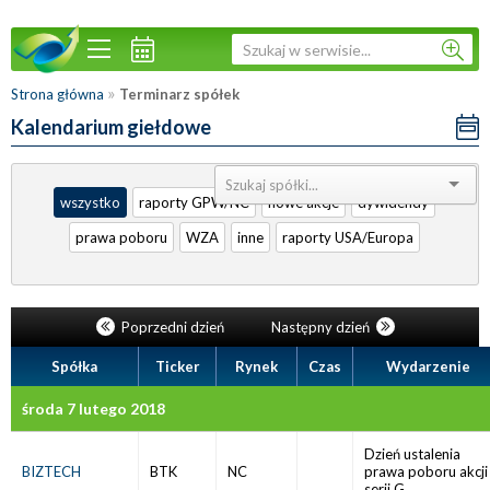
»
Strona główna
Terminarz spółek
Kalendarium giełdowe
Sortuj:
wszystko
raporty GPW/NC
nowe akcje
dywidendy
prawa poboru
WZA
inne
raporty USA/Europa
Poprzedni dzień
Następny dzień
Spółka
Ticker
Rynek
Czas
Wydarzenie
środa 7 lutego 2018
Dzień ustalenia
BIZTECH
BTK
NC
prawa poboru akcji
serii G.