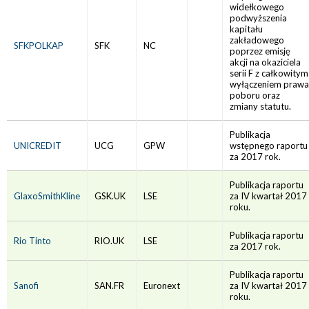
widełkowego
podwyższenia
kapitału
zakładowego
SFKPOLKAP
SFK
NC
poprzez emisję
akcji na okaziciela
serii F z całkowitym
wyłączeniem prawa
poboru oraz
zmiany statutu.
Publikacja
UNICREDIT
UCG
GPW
wstępnego raportu
za 2017 rok.
Publikacja raportu
GlaxoSmithKline
GSK.UK
LSE
za IV kwartał 2017
roku.
Publikacja raportu
Rio Tinto
RIO.UK
LSE
za 2017 rok.
Publikacja raportu
Sanofi
SAN.FR
Euronext
za IV kwartał 2017
roku.