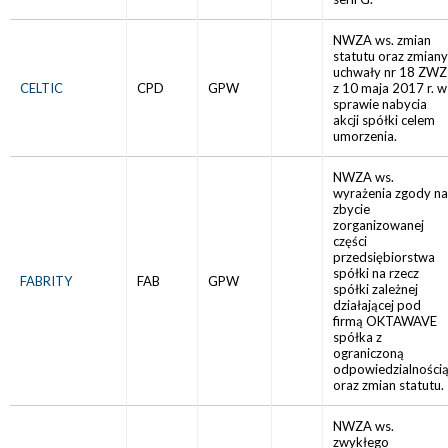
NWZA ws. zmian
statutu oraz zmiany
uchwały nr 18 ZWZ
CELTIC
CPD
GPW
z 10 maja 2017 r. w
sprawie nabycia
akcji spółki celem
umorzenia.
NWZA ws.
wyrażenia zgody na
zbycie
zorganizowanej
części
przedsiębiorstwa
spółki na rzecz
FABRITY
FAB
GPW
spółki zależnej
działającej pod
firmą OKTAWAVE
spółka z
ograniczoną
odpowiedzialności
oraz zmian statutu.
NWZA ws.
zwykłego