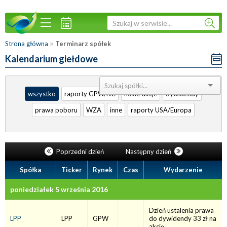
»
Strona główna
Terminarz spółek
Kalendarium giełdowe
Sortuj:
wszystko
raporty GPW/NC
nowe akcje
dywidendy
prawa poboru
WZA
inne
raporty USA/Europa
Poprzedni dzień
Następny dzień
Spółka
Ticker
Rynek
Czas
Wydarzenie
poniedziałek 5 września 2016
Dzień ustalenia prawa
LPP
LPP
GPW
do dywidendy 33 zł na
akcję.