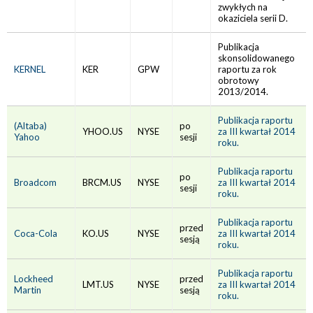
zwykłych na
okaziciela serii D.
Publikacja
skonsolidowanego
KERNEL
KER
GPW
raportu za rok
obrotowy
2013/2014.
Publikacja raportu
(Altaba)
po
YHOO.US
NYSE
za III kwartał 2014
Yahoo
sesji
roku.
Publikacja raportu
po
Broadcom
BRCM.US
NYSE
za III kwartał 2014
sesji
roku.
Publikacja raportu
przed
Coca-Cola
KO.US
NYSE
za III kwartał 2014
sesją
roku.
Publikacja raportu
Lockheed
przed
LMT.US
NYSE
za III kwartał 2014
Martin
sesją
roku.