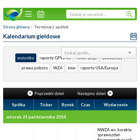
»
Strona główna
Terminarz spółek
Kalendarium giełdowe
Sortuj:
wszystko
raporty GPW/NC
nowe akcje
dywidendy
prawa poboru
WZA
inne
raporty USA/Europa
Poprzedni dzień
Następny dzień
Spółka
Ticker
Rynek
Czas
Wydarzenie
wtorek 21 października 2014
NWZA ws. korekty
sprawozdań
finansowych za rok