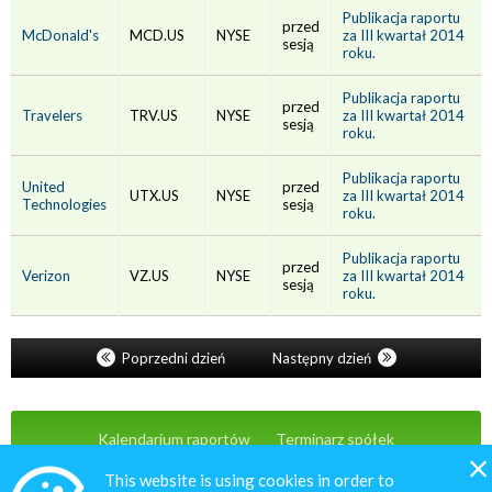
Publikacja raportu
przed
McDonald's
MCD.US
NYSE
za III kwartał 2014
sesją
roku.
Publikacja raportu
przed
Travelers
TRV.US
NYSE
za III kwartał 2014
sesją
roku.
Publikacja raportu
United
przed
UTX.US
NYSE
za III kwartał 2014
Technologies
sesją
roku.
Publikacja raportu
przed
Verizon
VZ.US
NYSE
za III kwartał 2014
sesją
roku.
Poprzedni dzień
Następny dzień
Kalendarium raportów
Terminarz spółek
Wiadomości
Oferta
Kontakt
This website is using cookies in order to