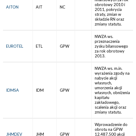
obrotowy 2010 i
AITON
AIT
NC
2011, pokrycia
straty, zmian w
składzie RN oraz
zmiany statutu.
NWZA ws.
przeznaczenia
EUROTEL
ETL
GPW
zysku bilansowego
za rok obrotowy
2013.
NWZA ws. m.in.
wyrażenia zgody na
nabycie akcji
własnych,
umorzenia akcji
IDMSA
IDM
GPW
własnych, obniżenia
kapitału
zakładowego,
scalenia akcji oraz
zmiany statutu.
Wprowadzenie do
obrotu na GPW
JHMDEV
JHM
GPW
12.487.500 akcji