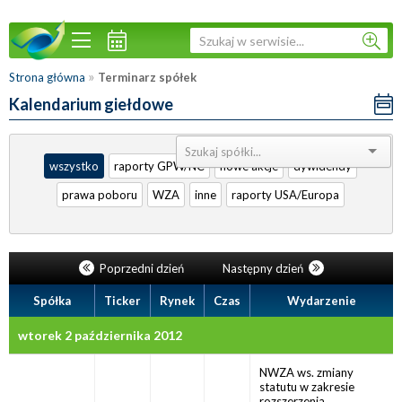
»
Strona główna
Terminarz spółek
Kalendarium giełdowe
Sortuj:
wszystko
raporty GPW/NC
nowe akcje
dywidendy
prawa poboru
WZA
inne
raporty USA/Europa
Poprzedni dzień
Następny dzień
Spółka
Ticker
Rynek
Czas
Wydarzenie
wtorek 2 października 2012
NWZA ws. zmiany
statutu w zakresie
rozszerzenia