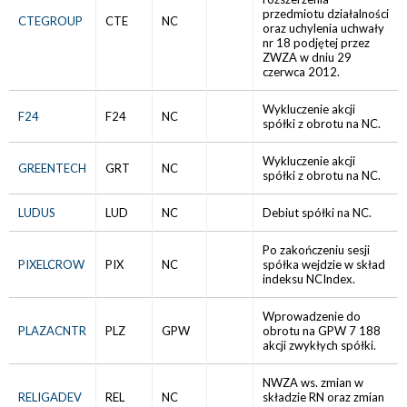
przedmiotu działalności
CTEGROUP
CTE
NC
oraz uchylenia uchwały
nr 18 podjętej przez
ZWZA w dniu 29
czerwca 2012.
Wykluczenie akcji
F24
F24
NC
spółki z obrotu na NC.
Wykluczenie akcji
GREENTECH
GRT
NC
spółki z obrotu na NC.
LUDUS
LUD
NC
Debiut spółki na NC.
Po zakończeniu sesji
PIXELCROW
PIX
NC
spółka wejdzie w skład
indeksu NCIndex.
Wprowadzenie do
PLAZACNTR
PLZ
GPW
obrotu na GPW 7 188
akcji zwykłych spółki.
NWZA ws. zmian w
RELIGADEV
REL
NC
składzie RN oraz zmian