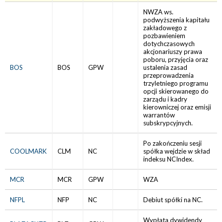
NWZA ws.
podwyższenia kapitału
zakładowego z
pozbawieniem
dotychczasowych
akcjonariuszy prawa
poboru, przyjęcia oraz
BOS
BOS
GPW
ustalenia zasad
przeprowadzenia
trzyletniego programu
opcji skierowanego do
zarządu i kadry
kierowniczej oraz emisji
warrantów
subskrypcyjnych.
Po zakończeniu sesji
COOLMARK
CLM
NC
spółka wejdzie w skład
indeksu NCIndex.
MCR
MCR
GPW
WZA
NFPL
NFP
NC
Debiut spółki na NC.
Wypłata dywidendy