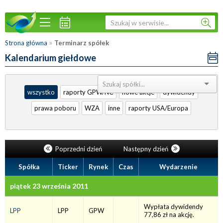
»
Strona główna
Terminarz spółek
Kalendarium giełdowe
Sortuj:
wszystko
raporty GPW/NC
nowe akcje
dywidendy
prawa poboru
WZA
inne
raporty USA/Europa
Poprzedni dzień
Następny dzień
Spółka
Ticker
Rynek
Czas
Wydarzenie
piątek 23 września 2011
Wypłata dywidendy
LPP
LPP
GPW
77,86 zł na akcję.