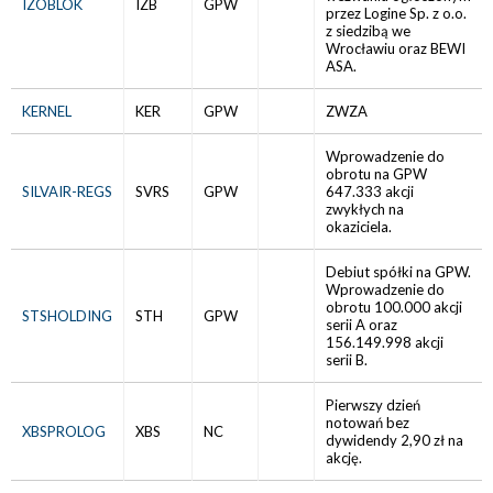
IZOBLOK
IZB
GPW
przez Logine Sp. z o.o.
z siedzibą we
Wrocławiu oraz BEWI
ASA.
KERNEL
KER
GPW
ZWZA
Wprowadzenie do
obrotu na GPW
SILVAIR-REGS
SVRS
GPW
647.333 akcji
zwykłych na
okaziciela.
Debiut spółki na GPW.
Wprowadzenie do
obrotu 100.000 akcji
STSHOLDING
STH
GPW
serii A oraz
156.149.998 akcji
serii B.
Pierwszy dzień
notowań bez
XBSPROLOG
XBS
NC
dywidendy 2,90 zł na
akcję.