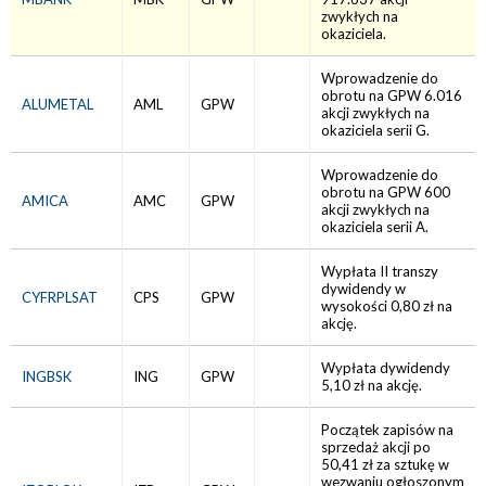
zwykłych na
okaziciela.
Wprowadzenie do
obrotu na GPW 6.016
ALUMETAL
AML
GPW
akcji zwykłych na
okaziciela serii G.
Wprowadzenie do
obrotu na GPW 600
AMICA
AMC
GPW
akcji zwykłych na
okaziciela serii A.
Wypłata II transzy
dywidendy w
CYFRPLSAT
CPS
GPW
wysokości 0,80 zł na
akcję.
Wypłata dywidendy
INGBSK
ING
GPW
5,10 zł na akcję.
Początek zapisów na
sprzedaż akcji po
50,41 zł za sztukę w
wezwaniu ogłoszonym