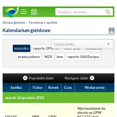
»
Strona główna
Terminarz spółek
Kalendarium giełdowe
Sortuj:
wszystko
raporty GPW/NC
nowe akcje
dywidendy
prawa poboru
WZA
inne
raporty USA/Europa
Poprzedni dzień
Następny dzień
Spółka
Ticker
Rynek
Czas
Wydarzenie
piątek 10 grudnia 2021
Wprowadzenie do
obrotu na GPW
MBANK
MBK
GPW
917.637 akcji