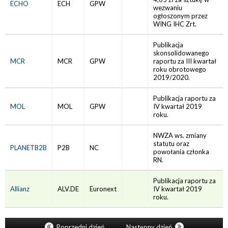
ECHO
ECH
GPW
wezwaniu
ogłoszonym przez
WING IHC Zrt.
Publikacja
skonsolidowanego
MCR
MCR
GPW
raportu za III kwartał
roku obrotowego
2019/2020.
Publikacja raportu za
MOL
MOL
GPW
IV kwartał 2019
roku.
NWZA ws. zmiany
statutu oraz
PLANETB2B
P2B
NC
powołania członka
RN.
Publikacja raportu za
Allianz
ALV.DE
Euronext
IV kwartał 2019
roku.
Poprzedni dzień
Następny dzień