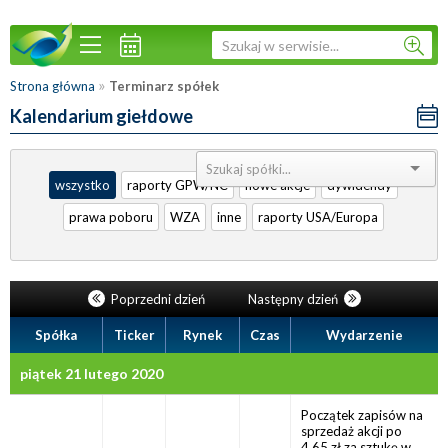
»
Strona główna
Terminarz spółek
Kalendarium giełdowe
Sortuj:
wszystko
raporty GPW/NC
nowe akcje
dywidendy
prawa poboru
WZA
inne
raporty USA/Europa
Poprzedni dzień
Następny dzień
Spółka
Ticker
Rynek
Czas
Wydarzenie
piątek 21 lutego 2020
Początek zapisów na
sprzedaż akcji po
4,65 zł za sztukę w