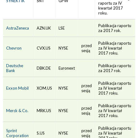
SYNEKTIK
SNT
GPW
raportu za IV
kwartał 2017
roku.
Publikacja raportu
AstraZeneca
AZN.UK
LSE
za 2017 rok.
Publikacja raportu
przed
Chevron
CVX.US
NYSE
za IV kwartał
sesją
2017 roku.
Deutsche
Publikacja raportu
DBK.DE
Euronext
Bank
za 2017 rok.
Publikacja raportu
przed
Exxon Mobil
XOM.US
NYSE
za IV kwartał
sesją
2017 roku.
Publikacja raportu
przed
Merck & Co.
MRK.US
NYSE
za IV kwartał
sesją
2017 roku.
Publikacja raportu
Sprint
przed
S.US
NYSE
za IV kwartał
Corporation
sesją