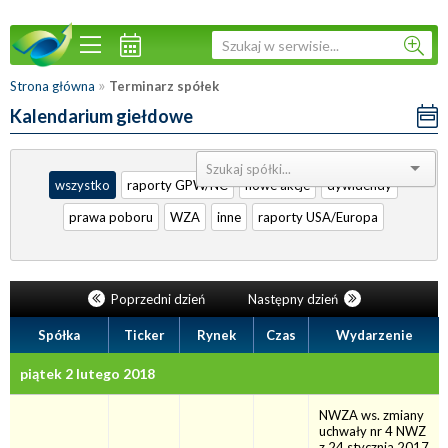
»
Strona główna
Terminarz spółek
Kalendarium giełdowe
Sortuj:
wszystko
raporty GPW/NC
nowe akcje
dywidendy
prawa poboru
WZA
inne
raporty USA/Europa
Poprzedni dzień
Następny dzień
Spółka
Ticker
Rynek
Czas
Wydarzenie
piątek 2 lutego 2018
NWZA ws. zmiany
uchwały nr 4 NWZ
z 24 stycznia 2017