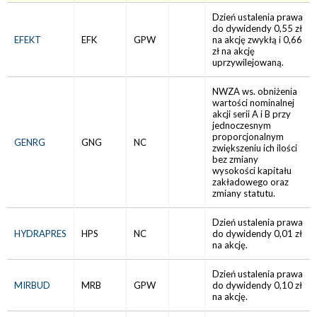
Dzień ustalenia prawa
do dywidendy 0,55 zł
EFEKT
EFK
GPW
na akcję zwykłą i 0,66
zł na akcję
uprzywilejowaną.
NWZA ws. obniżenia
wartości nominalnej
akcji serii A i B przy
jednoczesnym
proporcjonalnym
GENRG
GNG
NC
zwiększeniu ich ilości
bez zmiany
wysokości kapitału
zakładowego oraz
zmiany statutu.
Dzień ustalenia prawa
HYDRAPRES
HPS
NC
do dywidendy 0,01 zł
na akcję.
Dzień ustalenia prawa
MIRBUD
MRB
GPW
do dywidendy 0,10 zł
na akcję.