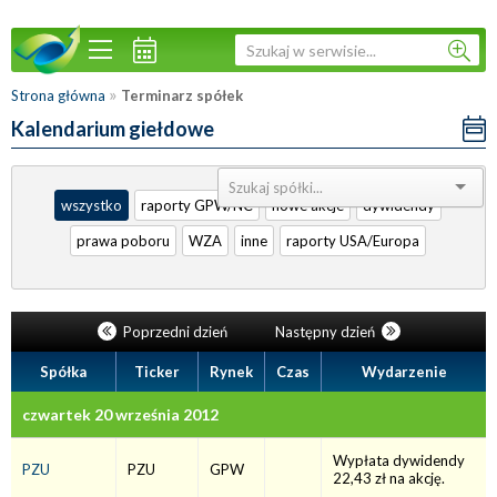
»
Strona główna
Terminarz spółek
Kalendarium giełdowe
Sortuj:
wszystko
raporty GPW/NC
nowe akcje
dywidendy
prawa poboru
WZA
inne
raporty USA/Europa
Poprzedni dzień
Następny dzień
Spółka
Ticker
Rynek
Czas
Wydarzenie
czwartek 20 września 2012
Wypłata dywidendy
PZU
PZU
GPW
22,43 zł na akcję.