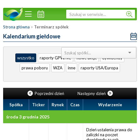
»
Strona główna
Terminarz spółek
Kalendarium giełdowe
Sortuj:
wszystko
raporty GPW/NC
nowe akcje
dywidendy
prawa poboru
WZA
inne
raporty USA/Europa
Poprzedni dzień
Następny dzień
Spółka
Ticker
Rynek
Czas
Wydarzenie
środa 3 grudnia 2025
Dzień ustalenia prawa do
zaliczki na poczet
dywidendy za rok