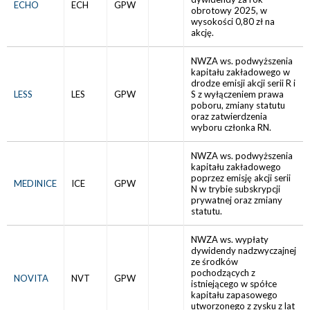
ECHO
ECH
GPW
obrotowy 2025, w
wysokości 0,80 zł na
akcję.
NWZA ws. podwyższenia
kapitału zakładowego w
drodze emisji akcji serii R i
LESS
LES
GPW
S z wyłączeniem prawa
poboru, zmiany statutu
oraz zatwierdzenia
wyboru członka RN.
NWZA ws. podwyższenia
kapitału zakładowego
poprzez emisję akcji serii
MEDINICE
ICE
GPW
N w trybie subskrypcji
prywatnej oraz zmiany
statutu.
NWZA ws. wypłaty
dywidendy nadzwyczajnej
ze środków
pochodzących z
NOVITA
NVT
GPW
istniejącego w spółce
kapitału zapasowego
utworzonego z zysku z lat