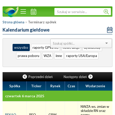
»
Strona główna
Terminarz spółek
Kalendarium giełdowe
Sortuj:
wszystko
raporty GPW/NC
nowe akcje
dywidendy
prawa poboru
WZA
inne
raporty USA/Europa
Poprzedni dzień
Następny dzień
Spółka
Ticker
Rynek
Czas
Wydarzenie
czwartek 6 marca 2025
NWZA ws. zmian w
składzie RN oraz
PEKAO
PEO
GPW
oceny