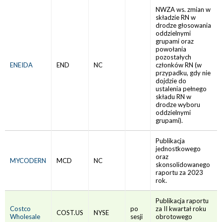
NWZA ws. zmian w
składzie RN w
drodze głosowania
oddzielnymi
grupami oraz
powołania
pozostałych
ENEIDA
END
NC
członków RN (w
przypadku, gdy nie
dojdzie do
ustalenia pełnego
składu RN w
drodze wyboru
oddzielnymi
grupami).
Publikacja
jednostkowego
oraz
MYCODERN
MCD
NC
skonsolidowanego
raportu za 2023
rok.
Publikacja raportu
Costco
po
za II kwartał roku
COST.US
NYSE
Wholesale
sesji
obrotowego