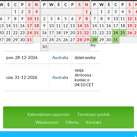
W
Ś
C
P
S
N
P
W
Ś
C
P
S
N
P
W
Ś
C
P
S
sesja
1
2
3
4
1
1
2
3
4
5
skrócona -
czw. 24-12-2026
Australia
koniec o
6
7
8
9
10
11
2
3
4
5
6
7
8
7
8
9
10
11
12
1
04:10 CET
13
14
15
16
17
18
9
10
11
12
13
14
15
14
15
16
17
18
19
2
20
21
22
23
24
25
16
17
18
19
20
21
22
21
22
23
24
25
26
2
Boże
27
28
29
30
31
23
24
25
26
27
28
29
28
29
30
31
pt. 25-12-2026
Australia
Narodzenie -
dzień wolny
30
pon. 28-12-2026
Australia
dzień wolny
sesja
skrócona -
czw. 31-12-2026
Australia
koniec o
04:10 CET
Kalendarium raportów
Terminarz spółek
Wiadomości
Oferta
Kontakt