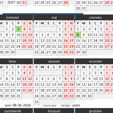
2027
27
28
29
30
31
23
24
25
26
27
28
23
24
25
26
27
28
2
30
31
kwiecień
maj
czerwiec
Data
Kraj
Okoliczność
W
Ś
C
P
S
N
P
W
Ś
C
P
S
N
P
W
Ś
C
P
S
Nowy Rok -
1
2
3
4
5
1
2
3
1
2
3
4
5
6
czw. 01-01-2026
Australia
dzień wolny
7
8
9
10
11
12
4
5
6
7
8
9
10
8
9
10
11
12
13
1
14
15
16
17
18
19
11
12
13
14
15
16
17
15
16
17
18
19
20
2
Święto
pon. 26-01-2026
Australia
Narodowe -
21
22
23
24
25
26
18
19
20
21
22
23
24
22
23
24
25
26
27
2
dzień wolny
28
29
30
25
26
27
28
29
30
31
29
30
Wielki Piątek
lipiec
sierpień
wrzesień
pt. 03-04-2026
Australia
- dzień
W
Ś
C
P
S
N
P
W
Ś
C
P
S
N
P
W
Ś
C
P
S
wolny
1
2
3
4
5
1
2
1
2
3
4
5
7
8
9
10
11
12
3
4
5
6
7
Poniedziałek
8
9
7
8
9
10
11
12
1
Wielkanocny
14
15
16
17
18
19
10
11
12
13
14
15
16
14
15
16
17
18
19
2
pon. 06-04-2026
Australia
- dzień
21
22
23
24
25
26
17
18
19
20
21
22
23
21
22
23
24
25
26
2
wolny
28
29
30
31
24
25
26
27
28
29
30
28
29
30
Urodziny
31
pon. 08-06-2026
Australia
Króla - dzień
wolny
październik
listopad
grudzień