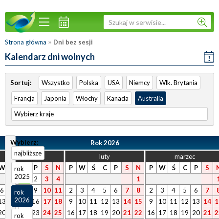
»
Strona główna
Dni bez sesji
Kalendarz dni wolnych
Sortuj:
Wszystko
Polska
USA
Niemcy
Wlk. Brytania
Francja
Japonia
Włochy
Kanada
Australia
Wybierz kraje
Wybierz:
Rok 2026
najbliższe
styczeń
luty
marzec
W
Ś
C
P
S
N
P
W
Ś
C
P
S
N
P
W
Ś
C
P
S
rok
2025
1
2
3
4
1
6
7
8
9
10
11
2
3
4
5
6
7
8
2
3
4
5
6
7
rok
2026
13
14
15
16
17
18
9
10
11
12
13
14
15
9
10
11
12
13
14
1
20
21
22
23
24
25
16
17
18
19
20
21
22
16
17
18
19
20
21
2
rok