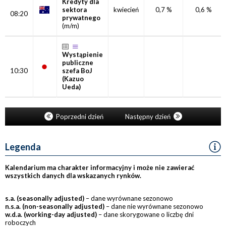
Kredyty dla
sektora
kwiecień
0,7 %
0,6 %
08:20
prywatnego
(m/m)
Wystąpienie
publiczne
10:30
szefa BoJ
(Kazuo
Ueda)
Poprzedni dzień
Następny dzień
Legenda
Kalendarium ma charakter informacyjny i może nie zawierać
wszystkich danych dla wskazanych rynków.
s.a. (seasonally adjusted)
– dane wyrównane sezonowo
n.s.a. (non-seasonally adjusted)
– dane nie wyrównane sezonowo
w.d.a. (working-day adjusted)
– dane skorygowane o liczbę dni
roboczych