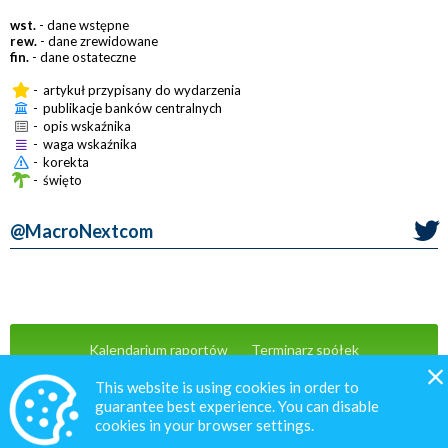
wst.
- dane wstępne
rew.
- dane zrewidowane
fin.
- dane ostateczne
-
artykuł przypisany do wydarzenia
-
publikacje banków centralnych
-
opis wskaźnika
-
waga wskaźnika
-
korekta
-
święto
@MacroNextcom
Kalendarium raportów
Terminarz spółek
Wiadomości
Oferta
Kontakt
This website is using cookies in order to
guarantee best experience. You can disable
cookies in your browser settings.
© 2020 MacroNext.pl