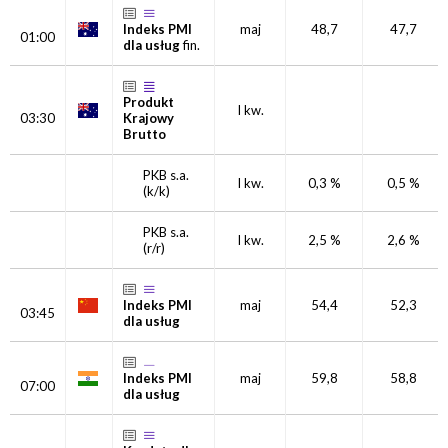
Indeks PMI
maj
48,7
47,7
01:00
dla usług
fin.
Produkt
I kw.
03:30
Krajowy
Brutto
PKB s.a.
I kw.
0,3 %
0,5 %
(k/k)
PKB s.a.
I kw.
2,5 %
2,6 %
(r/r)
Indeks PMI
maj
54,4
52,3
03:45
dla usług
Indeks PMI
maj
59,8
58,8
07:00
dla usług