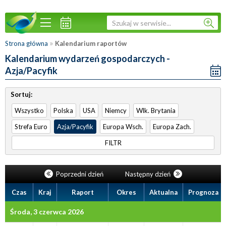
»
Strona główna
Kalendarium raportów
Kalendarium wydarzeń gospodarczych -
Azja/Pacyfik
Sortuj:
Wszystko
Polska
USA
Niemcy
Wlk. Brytania
Strefa Euro
Azja/Pacyfik
Europa Wsch.
Europa Zach.
FILTR
Poprzedni dzień
Następny dzień
Czas
Kraj
Raport
Okres
Aktualna
Prognoza
Środa, 3 czerwca 2026