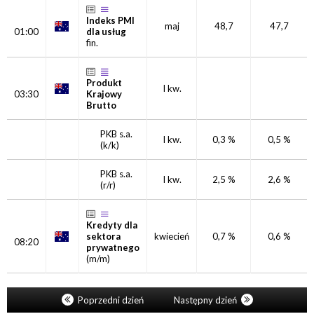
Indeks PMI
maj
48,7
47,7
01:00
dla usług
fin.
Produkt
I kw.
03:30
Krajowy
Brutto
PKB s.a.
I kw.
0,3 %
0,5 %
(k/k)
PKB s.a.
I kw.
2,5 %
2,6 %
(r/r)
Kredyty dla
sektora
kwiecień
0,7 %
0,6 %
08:20
prywatnego
(m/m)
Poprzedni dzień
Następny dzień