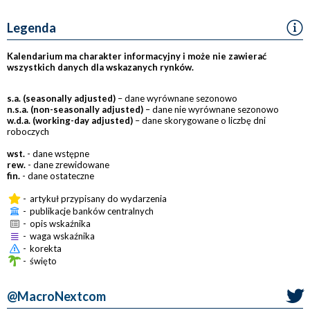
Legenda
Kalendarium ma charakter informacyjny i może nie zawierać
wszystkich danych dla wskazanych rynków.
s.a. (seasonally adjusted)
– dane wyrównane sezonowo
n.s.a. (non-seasonally adjusted)
– dane nie wyrównane sezonowo
w.d.a. (working-day adjusted)
– dane skorygowane o liczbę dni
roboczych
wst.
- dane wstępne
rew.
- dane zrewidowane
fin.
- dane ostateczne
-
artykuł przypisany do wydarzenia
-
publikacje banków centralnych
-
opis wskaźnika
-
waga wskaźnika
-
korekta
-
święto
@MacroNextcom