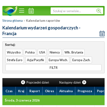
»
Strona główna
Kalendarium raportów
Kalendarium wydarzeń gospodarczych -
Francja
Sortuj:
Wszystko
Polska
USA
Niemcy
Wlk. Brytania
Strefa Euro
Azja/Pacyfik
Europa Wsch.
Europa Zach.
FILTR
Poprzedni dzień
Następny dzień
Czas
Kraj
Raport
Okres
Aktualna
Prognoza
Poprz
Środa, 3 czerwca 2026