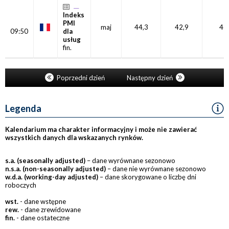
Indeks
PMI
maj
44,3
42,9
46
09:50
dla
usług
fin.
Poprzedni dzień
Następny dzień
Legenda
Kalendarium ma charakter informacyjny i może nie zawierać
wszystkich danych dla wskazanych rynków.
s.a. (seasonally adjusted)
– dane wyrównane sezonowo
n.s.a. (non-seasonally adjusted)
– dane nie wyrównane sezonowo
w.d.a. (working-day adjusted)
– dane skorygowane o liczbę dni
roboczych
wst.
- dane wstępne
rew.
- dane zrewidowane
fin.
- dane ostateczne