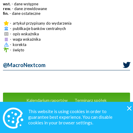
wst.
- dane wstępne
rew.
- dane zrewidowane
fin.
- dane ostateczne
-
artykuł przypisany do wydarzenia
-
publikacje banków centralnych
-
opis wskaźnika
-
waga wskaźnika
-
korekta
-
święto
@MacroNextcom
Kalendarium raportów
Terminarz spółek
Wiadomości
Oferta
Kontakt
This website is using cookies in order to
guarantee best experience. You can disable
cookies in your browser settings.
© 2020 MacroNext.pl