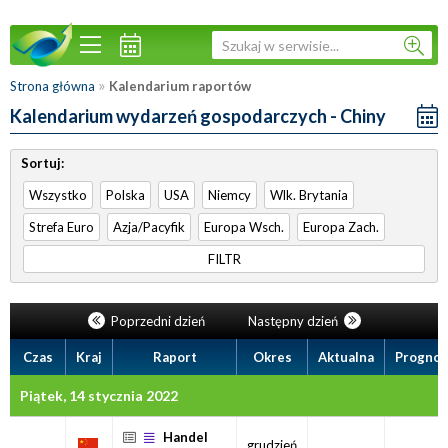
»
Strona główna
Kalendarium raportów
Kalendarium wydarzeń gospodarczych - Chiny
Sortuj:
Wszystko
Polska
USA
Niemcy
Wlk. Brytania
Strefa Euro
Azja/Pacyfik
Europa Wsch.
Europa Zach.
FILTR
Poprzedni dzień
Następny dzień
Czas
Kraj
Raport
Okres
Aktualna
Prognoz
Piątek, 14 stycznia 2022
Handel
grudzień