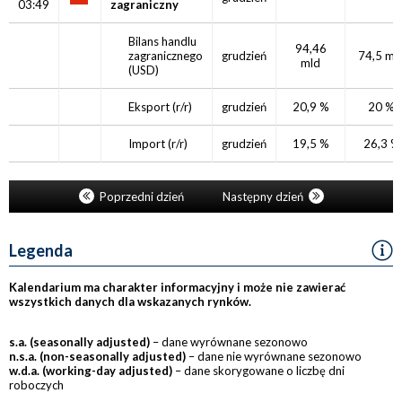
03:49
zagraniczny
Bilans handlu
94,46
zagranicznego
grudzień
74,5 ml
mld
(USD)
Eksport
(r/r)
grudzień
20,9 %
20 %
Import
(r/r)
grudzień
19,5 %
26,3 %
Poprzedni dzień
Następny dzień
Legenda
Kalendarium ma charakter informacyjny i może nie zawierać
wszystkich danych dla wskazanych rynków.
s.a. (seasonally adjusted)
– dane wyrównane sezonowo
n.s.a. (non-seasonally adjusted)
– dane nie wyrównane sezonowo
w.d.a. (working-day adjusted)
– dane skorygowane o liczbę dni
roboczych