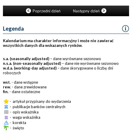
Poprzedni dzień
Następny dzień
Legenda
Kalendarium ma charakter informacyjny i może nie zawierać
wszystkich danych dla wskazanych rynków.
s.a. (seasonally adjusted)
– dane wyrównane sezonowo
n.s.a. (non-seasonally adjusted)
– dane nie wyrównane sezonowo
w.d.a. (working-day adjusted)
– dane skorygowane o liczbę dni
roboczych
wst.
- dane wstępne
rew.
- dane zrewidowane
fin.
- dane ostateczne
-
artykuł przypisany do wydarzenia
-
publikacje banków centralnych
-
opis wskaźnika
-
waga wskaźnika
-
korekta
-
święto