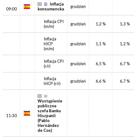
Inflacja
grudzień
09:00
konsumencka
Inflacja CPI
grudzień
1,2 %
1,3 %
(m/m)
Inflacja
HICP
grudzień
1,1 %
1,2 %
(m/m)
Inflacja CPI
grudzień
6,5 %
6,7 %
(r/r)
Inflacja
grudzień
6,6 %
6,7 %
HICP
(r/r)
Wystąpienie
publiczne
szefa Banku
11:30
Hiszpanii
(Pablo
Hernández
de Cos)