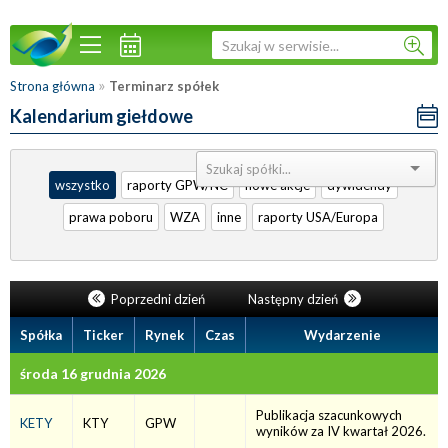
»
Strona główna
Terminarz spółek
Kalendarium giełdowe
Sortuj:
wszystko
raporty GPW/NC
nowe akcje
dywidendy
prawa poboru
WZA
inne
raporty USA/Europa
Poprzedni dzień
Następny dzień
Spółka
Ticker
Rynek
Czas
Wydarzenie
środa 16 grudnia 2026
Publikacja szacunkowych
KETY
KTY
GPW
wyników za IV kwartał 2026.