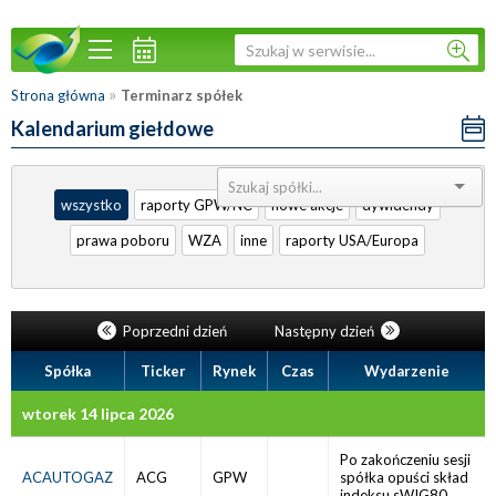
»
Strona główna
Terminarz spółek
Kalendarium giełdowe
Sortuj:
wszystko
raporty GPW/NC
nowe akcje
dywidendy
prawa poboru
WZA
inne
raporty USA/Europa
Poprzedni dzień
Następny dzień
Spółka
Ticker
Rynek
Czas
Wydarzenie
wtorek 14 lipca 2026
Po zakończeniu sesji
ACAUTOGAZ
ACG
GPW
spółka opuści skład
indeksu sWIG80.