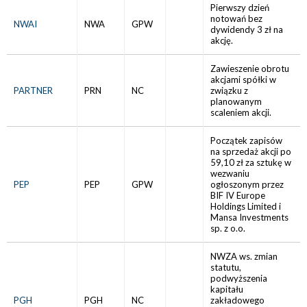
Pierwszy dzień
notowań bez
NWAI
NWA
GPW
dywidendy 3 zł na
akcję.
Zawieszenie obrotu
akcjami spółki w
PARTNER
PRN
NC
związku z
planowanym
scaleniem akcji.
Początek zapisów
na sprzedaż akcji po
59,10 zł za sztukę w
wezwaniu
PEP
PEP
GPW
ogłoszonym przez
BIF IV Europe
Holdings Limited i
Mansa Investments
sp. z o.o.
NWZA ws. zmian
statutu,
podwyższenia
kapitału
PGH
PGH
NC
zakładowego