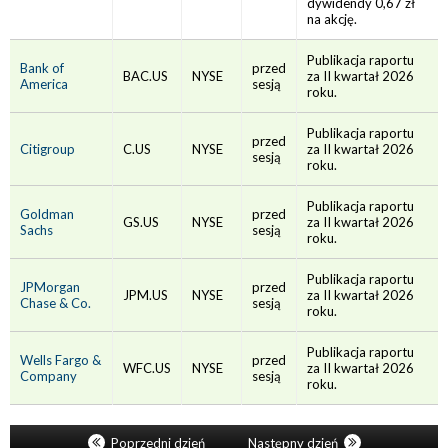
dywidendy 0,67 zł
na akcję.
Publikacja raportu
Bank of
przed
BAC.US
NYSE
za II kwartał 2026
America
sesją
roku.
Publikacja raportu
przed
Citigroup
C.US
NYSE
za II kwartał 2026
sesją
roku.
Publikacja raportu
Goldman
przed
GS.US
NYSE
za II kwartał 2026
Sachs
sesją
roku.
Publikacja raportu
JPMorgan
przed
JPM.US
NYSE
za II kwartał 2026
Chase & Co.
sesją
roku.
Publikacja raportu
Wells Fargo &
przed
WFC.US
NYSE
za II kwartał 2026
Company
sesją
roku.
Poprzedni dzień
Następny dzień