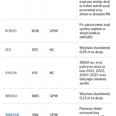
poprzez emisję akcji
w trybie subskrypcji
prywatnej oraz
zmian w składzie RN.
Po zakończeniu sesji
spółka wejdzie w
ROBYG
ROB
GPW
skład indeksu
sWIG80.
Wypłata dywidendy
SFD
SFD
NC
0,04 zł na akcję.
ZWZA ws. m.in.
pokrycia strat za
lata 2022, 2023,
VISION
VIV
NC
2024 i 2025 oraz
dalszego istnienia
spółki.
Wypłata dywidendy
WASKO
WAS
GPW
0,10 zł na akcję.
Pierwszy dzień
notowań bez
YANOSIK
YAN
GPW