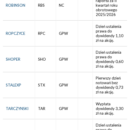
raportu za II
ROBINSON
RBS
NC
kwartał roku
obrotowego
2025/2026
Dzień ustalenia
prawa do
ROPCZYCE
RPC
GPW
dywidendy 1,10
zł na akcję.
Dzień ustalenia
prawa do
SHOPER
SHO
GPW
dywidendy 0,60
zł na akcję.
Pierwszy dzień
notowań bez
STALEXP
STX
GPW
dywidendy 0,73
zł na akcję.
Wypłata
TARCZYNSKI
TAR
GPW
dywidendy 3,30
zł na akcję.
Dzień ustalenia
prawa do