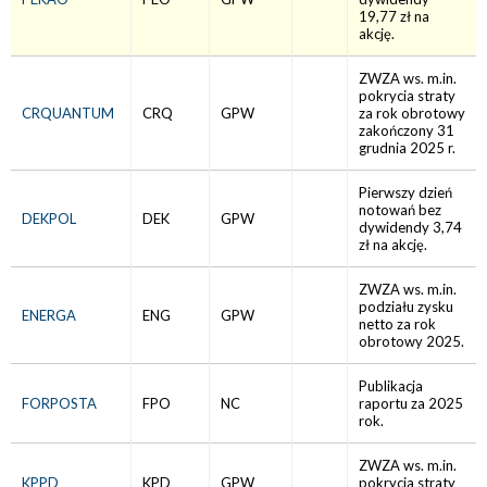
19,77 zł na
akcję.
ZWZA ws. m.in.
pokrycia straty
CRQUANTUM
CRQ
GPW
za rok obrotowy
zakończony 31
grudnia 2025 r.
Pierwszy dzień
notowań bez
DEKPOL
DEK
GPW
dywidendy 3,74
zł na akcję.
ZWZA ws. m.in.
podziału zysku
ENERGA
ENG
GPW
netto za rok
obrotowy 2025.
Publikacja
FORPOSTA
FPO
NC
raportu za 2025
rok.
ZWZA ws. m.in.
KPPD
KPD
GPW
pokrycia straty