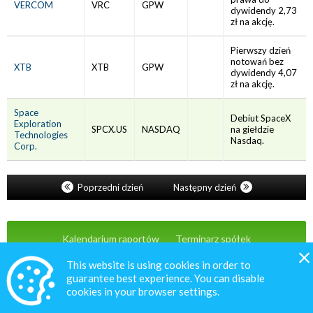
VERCOM
VRC
GPW
dywidendy 2,73
zł na akcję.
Pierwszy dzień
notowań bez
XTB
XTB
GPW
dywidendy 4,07
zł na akcję.
Space
Debiut SpaceX
Exploration
SPCX.US
NASDAQ
na giełdzie
Technologies
Nasdaq.
Corp.
Poprzedni dzień
Następny dzień
Kalendarium raportów
Terminarz spółek
Wiadomości
Oferta
Kontakt
This website is using cookies in order to
guarantee best experience. You can disable
cookies in your browser settings.
© 2020 MacroNext.pl