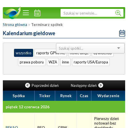
»
Strona główna
Terminarz spółek
Kalendarium giełdowe
Sortuj:
wszystko
raporty GPW/NC
nowe akcje
dywidendy
prawa poboru
WZA
inne
raporty USA/Europa
Poprzedni dzień
Następny dzień
Spółka
Ticker
Rynek
Czas
Wydarzenie
piątek 12 czerwca 2026
Pierwszy dzień
notowań bez
PEKAO
PEO
GPW
dywidendy