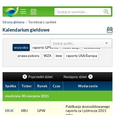
»
Strona główna
Terminarz spółek
Kalendarium giełdowe
Sortuj:
wszystko
raporty GPW/NC
nowe akcje
dywidendy
prawa poboru
WZA
inne
raporty USA/Europa
Poprzedni dzień
Następny dzień
Spółka
Ticker
Rynek
Czas
Wydarzenie
niedziela 30 sierpnia 2015
Publikacja skonsolidowanego
KRUK
KRU
GPW
raportu za I półrocze 2015
roku.