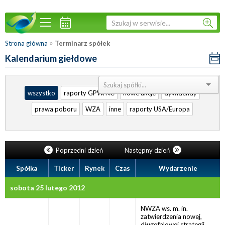
»
Strona główna
Terminarz spółek
Kalendarium giełdowe
Sortuj:
wszystko
raporty GPW/NC
nowe akcje
dywidendy
prawa poboru
WZA
inne
raporty USA/Europa
Poprzedni dzień
Następny dzień
Spółka
Ticker
Rynek
Czas
Wydarzenie
sobota 25 lutego 2012
NWZA ws. m. in.
zatwierdzenia nowej,
długofalowej strategii