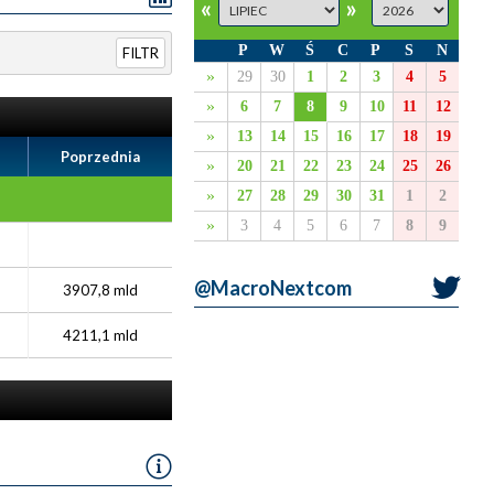
«
»
P
W
Ś
C
P
S
N
FILTR
»
29
30
1
2
3
4
5
»
6
7
8
9
10
11
12
»
13
14
15
16
17
18
19
Poprzednia
»
20
21
22
23
24
25
26
»
27
28
29
30
31
1
2
»
3
4
5
6
7
8
9
@MacroNextcom
3907,8 mld
4211,1 mld