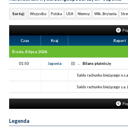
Sortuj:
Wszystko
Polska
USA
Niemcy
Wlk. Brytania
Stre
Pop
Czas
Kraj
Raport
Środa, 8 lipca 2026
01:50
Japonia
Bilans płatniczy
Saldo rachunku bieżącego n.s.a
Saldo rachunku bieżącego s.a. 
Pop
Legenda