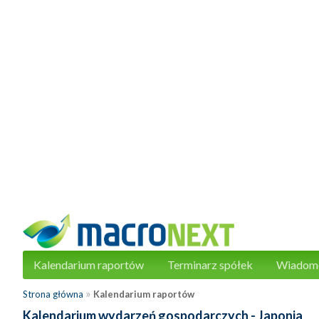
Kalendarium raportów
Terminarz spółek
Wiadom
»
Strona główna
Kalendarium raportów
Kalendarium wydarzeń gospodarczych - Japonia