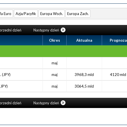
fa Euro
Azja/Pacyfik
Europa Wsch.
Europa Zach.
rzedni dzień
Następny dzień
Okres
Aktualna
Prognoza
maj
. (JPY)
maj
3968,3 mld
4120 mld
(JPY)
maj
3064,5 mld
rzedni dzień
Następny dzień