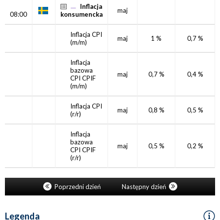
Inflacja
maj
08:00
konsumencka
Inflacja CPI
maj
1 %
0,7 %
(m/m)
Inflacja
bazowa
maj
0,7 %
0,4 %
CPI CPIF
(m/m)
Inflacja CPI
maj
0,8 %
0,5 %
(r/r)
Inflacja
bazowa
maj
0,5 %
0,2 %
CPI CPIF
(r/r)
Poprzedni dzień
Następny dzień
Legenda