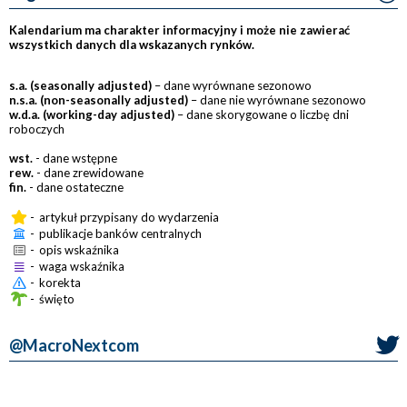
Kalendarium ma charakter informacyjny i może nie zawierać
wszystkich danych dla wskazanych rynków.
s.a. (seasonally adjusted)
– dane wyrównane sezonowo
n.s.a. (non-seasonally adjusted)
– dane nie wyrównane sezonowo
w.d.a. (working-day adjusted)
– dane skorygowane o liczbę dni
roboczych
wst.
- dane wstępne
rew.
- dane zrewidowane
fin.
- dane ostateczne
-
artykuł przypisany do wydarzenia
-
publikacje banków centralnych
-
opis wskaźnika
-
waga wskaźnika
-
korekta
-
święto
@MacroNextcom