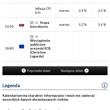
Inflacja CPI
marzec
2,4 %
2,5 %
(r/r)
Stopa
marzec
5,2 %
5,4 %
14:50
bezrobocia
Wystąpienie
publiczne
18:40
prezeski ECB
(Christine
Lagarde)
Poprzedni dzień
Następny dzień
Legenda
Kalendarium ma charakter informacyjny i może nie zawierać
wszystkich danych dla wskazanych rynków.