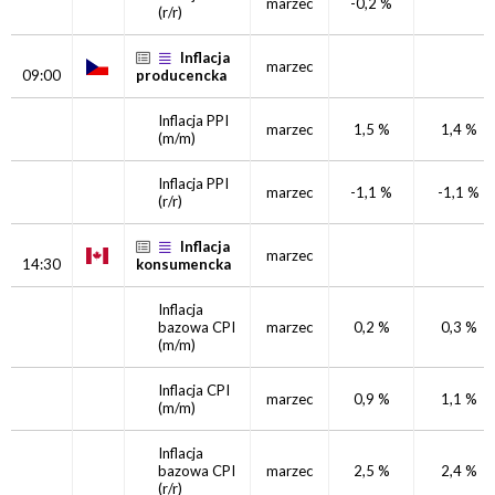
marzec
-0,2 %
(r/r)
Inflacja
marzec
09:00
producencka
Inflacja PPI
marzec
1,5 %
1,4 %
(m/m)
Inflacja PPI
marzec
-1,1 %
-1,1 %
(r/r)
Inflacja
marzec
14:30
konsumencka
Inflacja
bazowa CPI
marzec
0,2 %
0,3 %
(m/m)
Inflacja CPI
marzec
0,9 %
1,1 %
(m/m)
Inflacja
bazowa CPI
marzec
2,5 %
2,4 %
(r/r)