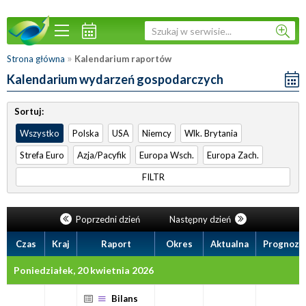
»
Strona główna
Kalendarium raportów
Kalendarium wydarzeń gospodarczych
Sortuj:
Wszystko
Polska
USA
Niemcy
Wlk. Brytania
Strefa Euro
Azja/Pacyfik
Europa Wsch.
Europa Zach.
FILTR
Poprzedni dzień
Następny dzień
Czas
Kraj
Raport
Okres
Aktualna
Prognoza
Poniedziałek, 20 kwietnia 2026
Bilans