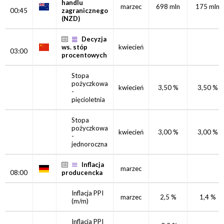
handlu
marzec
698 mln
175 mln
00:45
zagranicznego
(NZD)
Decyzja
ws. stóp
kwiecień
03:00
procentowych
Stopa
pożyczkowa
kwiecień
3,50 %
3,50 %
-
pięcioletnia
Stopa
pożyczkowa
kwiecień
3,00 %
3,00 %
-
jednoroczna
Inflacja
marzec
08:00
producencka
Inflacja PPI
marzec
2,5 %
1,4 %
(m/m)
Inflacja PPI