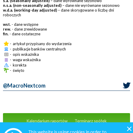
s.a. (seasonally adjusted)
– dane wyrównane sezonowo
n.s.a. (non-seasonally adjusted)
– dane nie wyrównane sezonowo
w.d.a. (working-day adjusted)
– dane skorygowane o liczbę dni
roboczych
wst.
- dane wstępne
rew.
- dane zrewidowane
fin.
- dane ostateczne
-
artykuł przypisany do wydarzenia
-
publikacje banków centralnych
-
opis wskaźnika
-
waga wskaźnika
-
korekta
-
święto
@MacroNextcom
Kalendarium raportów
Terminarz spółek
Wiadomości
Oferta
Kontakt
This website is using cookies in order to