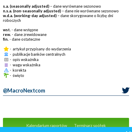
s.a. (seasonally adjusted)
– dane wyrównane sezonowo
n.s.a. (non-seasonally adjusted)
– dane nie wyrównane sezonowo
w.d.a. (working-day adjusted)
– dane skorygowane o liczbę dni
roboczych
wst.
- dane wstępne
rew.
- dane zrewidowane
fin.
- dane ostateczne
-
artykuł przypisany do wydarzenia
-
publikacje banków centralnych
-
opis wskaźnika
-
waga wskaźnika
-
korekta
-
święto
@MacroNextcom
Kalendarium raportów
Terminarz spółek