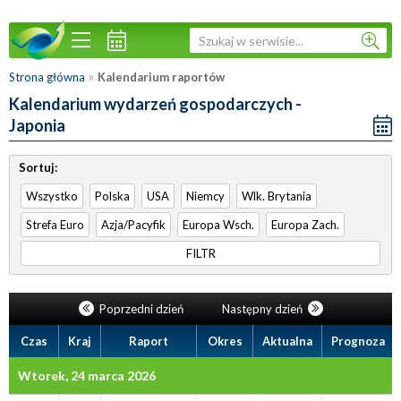
»
Strona główna
Kalendarium raportów
Kalendarium wydarzeń gospodarczych -
Japonia
Sortuj:
Wszystko
Polska
USA
Niemcy
Wlk. Brytania
Strefa Euro
Azja/Pacyfik
Europa Wsch.
Europa Zach.
FILTR
Poprzedni dzień
Następny dzień
Czas
Kraj
Raport
Okres
Aktualna
Prognoza
Wtorek, 24 marca 2026