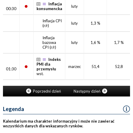
Inflacja
luty
00:30
konsumencka
Inflacja CPI
luty
1,3 %
(r/r)
Inflacja
bazowa
luty
1,6 %
1,7 %
CPI
(r/r)
Indeks
PMI dla
marzec
51,4
52,8
01:30
przemysłu
wst.
Poprzedni dzień
Następny dzień
Legenda
Kalendarium ma charakter informacyjny i może nie zawierać
wszystkich danych dla wskazanych rynków.