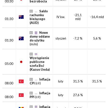
00:30
bezrobocia
Saldo
rachunku
-21,1
IV kw.
-16,4 mld
01:30
bieżącego
mld
(AUD)
Nowe
domy oddane
styczeń
-7,2 %
5,6 %
01:30
do użytku
(m/m)
Wystąpienie
publiczne
05:00
szefa BoJ
(Kazuo Ueda)
Inflacja
luty
31,5 %
31,5 %
08:00
CPI
(r/r)
Inflacja
luty
27,6 %
08:00
PPI
(r/r)
Inflacja