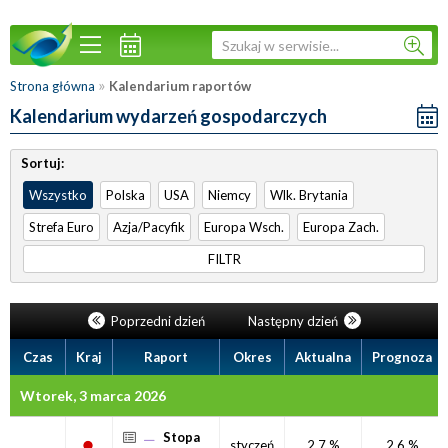
»
Strona główna
Kalendarium raportów
Kalendarium wydarzeń gospodarczych
Sortuj:
Wszystko
Polska
USA
Niemcy
Wlk. Brytania
Strefa Euro
Azja/Pacyfik
Europa Wsch.
Europa Zach.
FILTR
Poprzedni dzień
Następny dzień
Czas
Kraj
Raport
Okres
Aktualna
Prognoza
Wtorek, 3 marca 2026
Stopa
styczeń
2,7 %
2,6 %