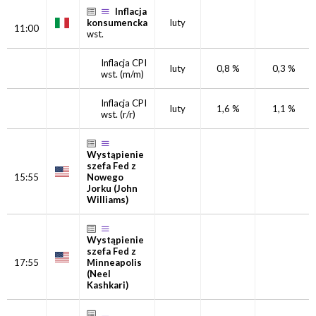
Inflacja
konsumencka
luty
11:00
wst.
Inflacja CPI
luty
0,8 %
0,3 %
wst.
(m/m)
Inflacja CPI
luty
1,6 %
1,1 %
wst.
(r/r)
Wystąpienie
szefa Fed z
15:55
Nowego
Jorku (John
Williams)
Wystąpienie
szefa Fed z
17:55
Minneapolis
(Neel
Kashkari)