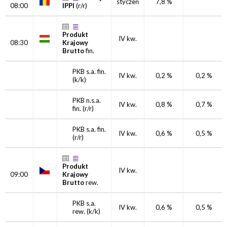
styczeń
7,8 %
08:00
IPPI
(r/r)
Produkt
IV kw.
08:30
Krajowy
Brutto
fin.
PKB s.a.
fin.
IV kw.
0,2 %
0,2 %
(k/k)
PKB n.s.a.
IV kw.
0,8 %
0,7 %
fin.
(r/r)
PKB s.a.
fin.
IV kw.
0,6 %
0,5 %
(r/r)
Produkt
IV kw.
09:00
Krajowy
Brutto
rew.
PKB s.a.
IV kw.
0,6 %
0,5 %
rew.
(k/k)