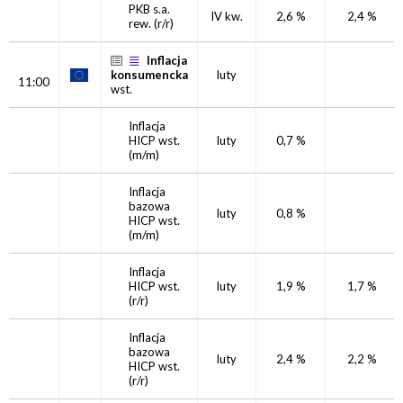
PKB s.a.
IV kw.
2,6 %
2,4 %
rew.
(r/r)
Inflacja
konsumencka
luty
11:00
wst.
Inflacja
HICP
wst.
luty
0,7 %
(m/m)
Inflacja
bazowa
luty
0,8 %
HICP
wst.
(m/m)
Inflacja
HICP
wst.
luty
1,9 %
1,7 %
(r/r)
Inflacja
bazowa
luty
2,4 %
2,2 %
HICP
wst.
(r/r)