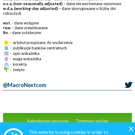
n.s.a. (non-seasonally adjusted)
– dane nie wyrównane sezonowo
w.d.a. (working-day adjusted)
– dane skorygowane o liczbę dni
roboczych
wst.
- dane wstępne
rew.
- dane zrewidowane
fin.
- dane ostateczne
-
artykuł przypisany do wydarzenia
-
publikacje banków centralnych
-
opis wskaźnika
-
waga wskaźnika
-
korekta
-
święto
@MacroNextcom
Kalendarium raportów
Terminarz spółek
Wiadomości
Oferta
Kontakt
This website is using cookies in order to