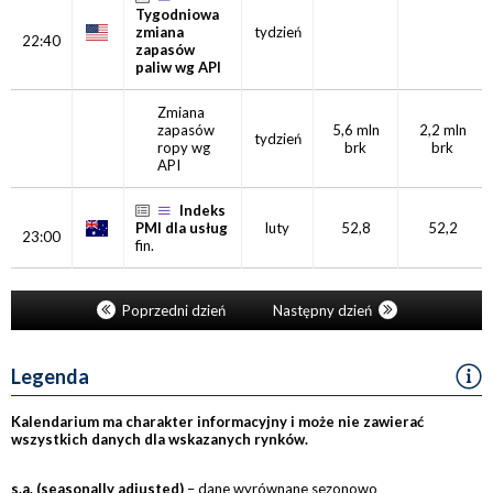
Tygodniowa
zmiana
tydzień
22:40
zapasów
paliw wg API
Zmiana
zapasów
5,6 mln
2,2 mln
tydzień
ropy wg
brk
brk
API
Indeks
PMI dla usług
luty
52,8
52,2
23:00
fin.
Poprzedni dzień
Następny dzień
Legenda
Kalendarium ma charakter informacyjny i może nie zawierać
wszystkich danych dla wskazanych rynków.
s.a. (seasonally adjusted)
– dane wyrównane sezonowo