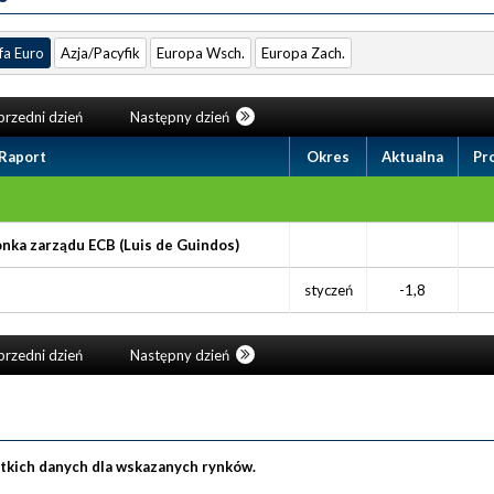
fa Euro
Azja/Pacyfik
Europa Wsch.
Europa Zach.
rzedni dzień
Następny dzień
Raport
Okres
Aktualna
Pr
nka zarządu ECB (Luis de Guindos)
styczeń
-1,8
rzedni dzień
Następny dzień
stkich danych dla wskazanych rynków.