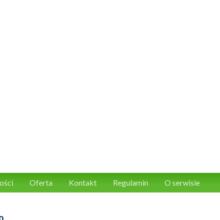
ości
Oferta
Kontakt
Regulamin
O serwisie
o