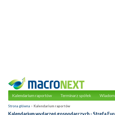
Kalendarium raportów
Terminarz spółek
Wiadom
»
Strona główna
Kalendarium raportów
Kalendarium wydarzeń gospodarczych - Strefa Eur