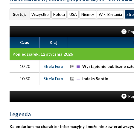
Sortuj:
Wszystko
Polska
USA
Niemcy
Wlk. Brytania
Stre
Pop
Czas
Kraj
Poniedziałek, 12 stycznia 2026
10:20
Strefa Euro
Wystąpienie publiczne czło
10:30
Strefa Euro
Indeks Sentix
Pop
Legenda
Kalendarium ma charakter informacyjny i może nie zawierać wszy