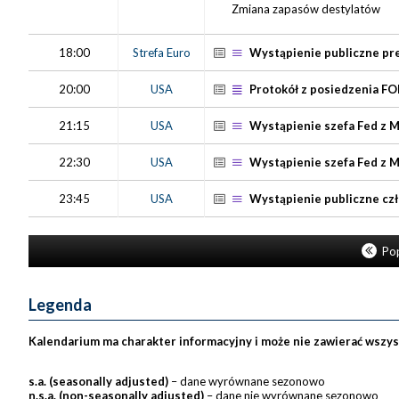
Zmiana zapasów destylatów
18:00
Strefa Euro
Wystąpienie publiczne pre
20:00
USA
Protokół z posiedzenia F
21:15
USA
Wystąpienie szefa Fed z M
22:30
USA
Wystąpienie szefa Fed z M
23:45
USA
Wystąpienie publiczne czł
Pop
Legenda
Kalendarium ma charakter informacyjny i może nie zawierać wszy
s.a. (seasonally adjusted)
– dane wyrównane sezonowo
n.s.a. (non-seasonally adjusted)
– dane nie wyrównane sezonowo