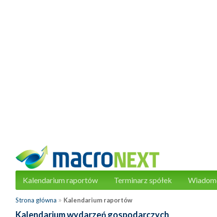
Kalendarium raportów
Terminarz spółek
Wiadom
»
Strona główna
Kalendarium raportów
Kalendarium wydarzeń gospodarczych