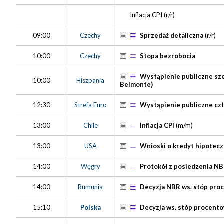
Inflacja CPI
(r/r)
09:00
Czechy
Sprzedaż detaliczna
(r/r)
10:00
Czechy
Stopa bezrobocia
Wystąpienie publiczne szef
10:00
Hiszpania
Belmonte)
12:30
Strefa Euro
Wystąpienie publiczne czł
13:00
Chile
Inflacja CPI
(m/m)
13:00
USA
Wnioski o kredyt hipotec
14:00
Węgry
Protokół z posiedzenia N
14:00
Rumunia
Decyzja NBR ws. stóp pro
15:10
Polska
Decyzja ws. stóp procent