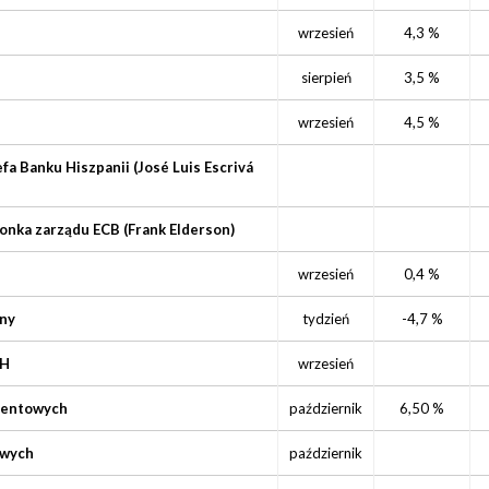
wrzesień
4,3 %
sierpień
3,5 %
wrzesień
4,5 %
a Banku Hiszpanii (José Luis Escrivá
onka zarządu ECB (Frank Elderson)
wrzesień
0,4 %
zny
tydzień
-4,7 %
BH
wrzesień
centowych
październik
6,50 %
owych
październik