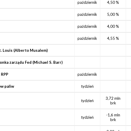
październik
4,50 %
październik
5,00 %
październik
4,00 %
październik
4,55 %
t. Louis (Alberto Musalem)
onka zarządu Fed (Michael S. Barr)
 RPP
październik
w paliw
tydzień
3,72 mln
tydzień
brk
-1,6 mln
tydzień
brk