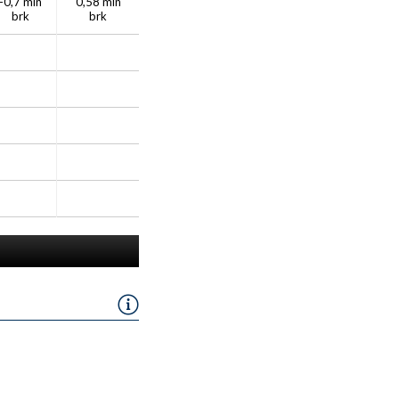
-0,7 mln
0,58 mln
brk
brk