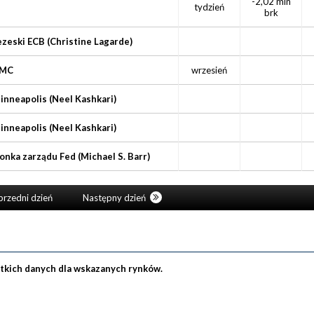
-2,02 mln
tydzień
brk
zeski ECB (Christine Lagarde)
OMC
wrzesień
inneapolis (Neel Kashkari)
inneapolis (Neel Kashkari)
onka zarządu Fed (Michael S. Barr)
rzedni dzień
Następny dzień
stkich danych dla wskazanych rynków.