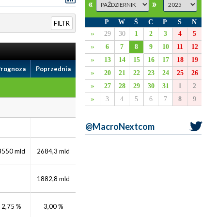
«
»
P
W
Ś
C
P
S
N
FILTR
»
29
30
1
2
3
4
5
»
6
7
8
9
10
11
12
»
13
14
15
16
17
18
19
Prognoza
Poprzednia
»
20
21
22
23
24
25
26
»
27
28
29
30
31
1
2
»
3
4
5
6
7
8
9
@MacroNextcom
3550 mld
2684,3 mld
1882,8 mld
2,75 %
3,00 %