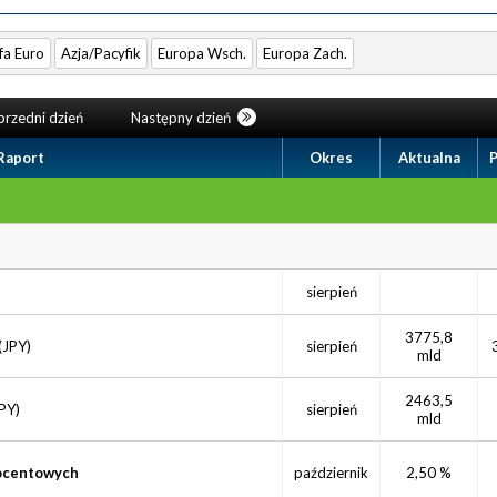
fa Euro
Azja/Pacyfik
Europa Wsch.
Europa Zach.
rzedni dzień
Następny dzień
Raport
Okres
Aktualna
sierpień
3775,8
(JPY)
sierpień
mld
2463,5
JPY)
sierpień
mld
rocentowych
październik
2,50 %