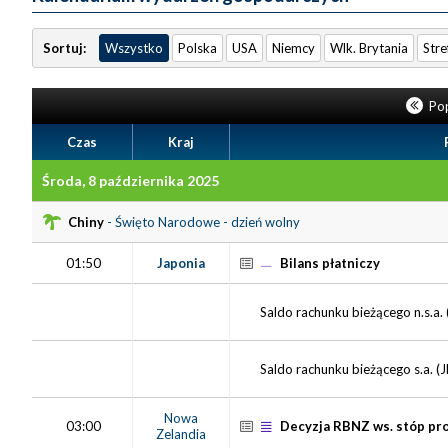
Sortuj:
Wszystko
Polska
USA
Niemcy
Wlk. Brytania
Stre
Pop
Czas
Kraj
Środa, 8 października 2025
Chiny
-
Święto Narodowe - dzień wolny
01:50
Japonia
Bilans płatniczy
Saldo rachunku bieżącego n.s.a. 
Saldo rachunku bieżącego s.a. (
Nowa
03:00
Decyzja RBNZ ws. stóp p
Zelandia