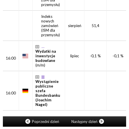
(ISM dla
przemysłu)
Indeks
nowych
zamówień
sierpień
51,4
(ISM dla
przemysłu)
Wydatki na
inwestycje
lipiec
-0,1 %
-0,1 %
16:00
budowlane
(m/m)
Wystąpienie
publiczne
szefa
16:00
Bundesbanku
(Joachim
Nagel)
Poprzedni dzień
Następny dzień