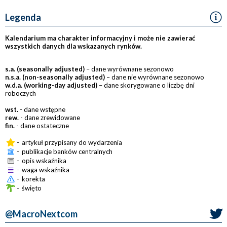
Legenda
Kalendarium ma charakter informacyjny i może nie zawierać
wszystkich danych dla wskazanych rynków.
s.a. (seasonally adjusted)
– dane wyrównane sezonowo
n.s.a. (non-seasonally adjusted)
– dane nie wyrównane sezonowo
w.d.a. (working-day adjusted)
– dane skorygowane o liczbę dni
roboczych
wst.
- dane wstępne
rew.
- dane zrewidowane
fin.
- dane ostateczne
-
artykuł przypisany do wydarzenia
-
publikacje banków centralnych
-
opis wskaźnika
-
waga wskaźnika
-
korekta
-
święto
@MacroNextcom