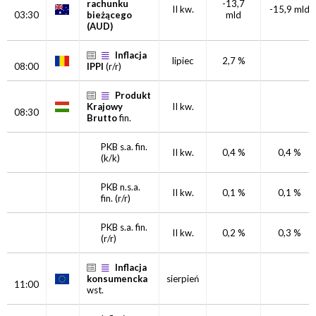
rachunku
-13,7
II kw.
-15,9 mld
03:30
bieżącego
mld
(AUD)
Inflacja
lipiec
2,7 %
08:00
IPPI
(r/r)
Produkt
Krajowy
II kw.
08:30
Brutto
fin.
PKB s.a.
fin.
II kw.
0,4 %
0,4 %
(k/k)
PKB n.s.a.
II kw.
0,1 %
0,1 %
fin.
(r/r)
PKB s.a.
fin.
II kw.
0,2 %
0,3 %
(r/r)
Inflacja
konsumencka
sierpień
11:00
wst.