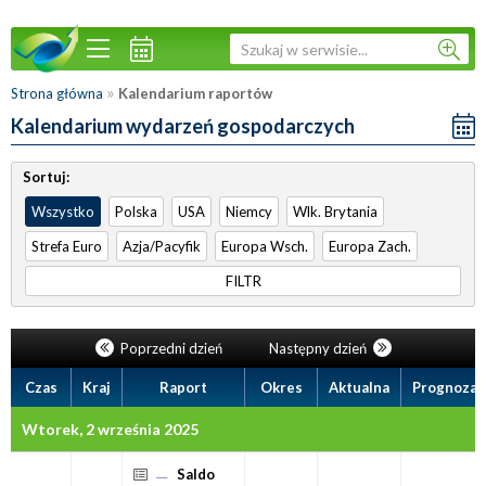
»
Strona główna
Kalendarium raportów
Kalendarium wydarzeń gospodarczych
Sortuj:
Wszystko
Polska
USA
Niemcy
Wlk. Brytania
Strefa Euro
Azja/Pacyfik
Europa Wsch.
Europa Zach.
FILTR
Poprzedni dzień
Następny dzień
Czas
Kraj
Raport
Okres
Aktualna
Prognoza
Wtorek, 2 września 2025
Saldo