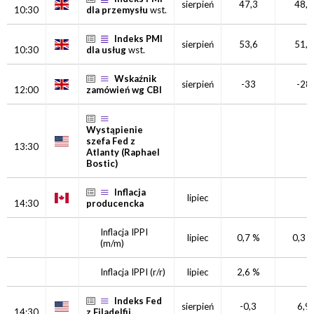
sierpień
47,3
48,3
10:30
dla przemysłu
wst.
Indeks PMI
sierpień
53,6
51,9
10:30
dla usług
wst.
Wskaźnik
sierpień
-33
-28
12:00
zamówień wg CBI
Wystąpienie
szefa Fed z
13:30
Atlanty (Raphael
Bostic)
Inflacja
lipiec
14:30
producencka
Inflacja IPPI
lipiec
0,7 %
0,3 
(m/m)
Inflacja IPPI
(r/r)
lipiec
2,6 %
Indeks Fed
sierpień
-0,3
6,9
14:30
z Filadelfii