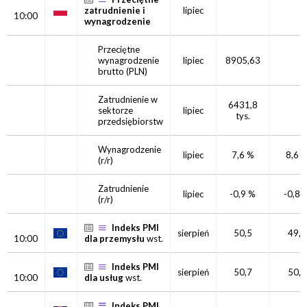
zatrudnienie i
lipiec
10:00
wynagrodzenie
Przeciętne
wynagrodzenie
lipiec
8905,63
brutto (PLN)
Zatrudnienie w
6431,8
sektorze
lipiec
tys.
przedsiębiorstw
Wynagrodzenie
lipiec
7,6 %
8,6 
(r/r)
Zatrudnienie
lipiec
-0,9 %
-0,8 
(r/r)
Indeks PMI
sierpień
50,5
49,5
10:00
dla przemysłu
wst.
Indeks PMI
sierpień
50,7
50,8
10:00
dla usług
wst.
Indeks PMI