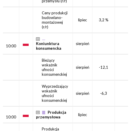
przemysłu
(r/r)
Ceny produkcji
budowlano-
lipiec
3,2 %
montażowej
(r/r)
Koniunktura
sierpień
10:00
konsumencka
Bieżący
wskaźnik
sierpień
-12,1
ufności
konsumenckiej
Wyprzedzający
wskaźnik
sierpień
-6,3
ufności
konsumenckiej
Produkcja
lipiec
10:00
przemysłowa
Produkcja