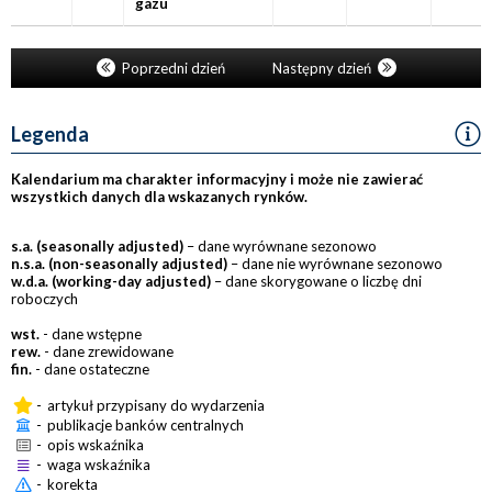
gazu
Poprzedni dzień
Następny dzień
Legenda
Kalendarium ma charakter informacyjny i może nie zawierać
wszystkich danych dla wskazanych rynków.
s.a. (seasonally adjusted)
– dane wyrównane sezonowo
n.s.a. (non-seasonally adjusted)
– dane nie wyrównane sezonowo
w.d.a. (working-day adjusted)
– dane skorygowane o liczbę dni
roboczych
wst.
- dane wstępne
rew.
- dane zrewidowane
fin.
- dane ostateczne
-
artykuł przypisany do wydarzenia
-
publikacje banków centralnych
-
opis wskaźnika
-
waga wskaźnika
-
korekta