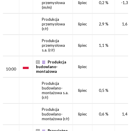
przemysłowa
lipiec
0,2 %
-1,3 
(m/m)
Produkcja
przemysłowa
lipiec
2,9 %
1,6 
(r/r)
Produkcja
przemysłowa
lipiec
1,1 %
s.a.
(r/r)
Produkcja
budowlano-
lipiec
10:00
montażowa
Produkcja
budowlano-
lipiec
0,5 %
montażowa s.a.
(r/r)
Produkcja
budowlano-
lipiec
0,6 %
1,4 
montażowa
(r/r)
Przeciętne