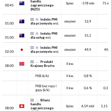
handlu
lipiec
-578 mln
75 ml
00:45
zagranicznego
(NZD)
Indeks PMI
sierpień
52,9
01:00
dla przemysłu
wst.
Indeks PMI
sierpień
55,1
01:00
dla usług
wst.
Indeks PMI
sierpień
49,9
49,2
02:30
dla przemysłu
wst.
Produkt
II kw.
08:00
Krajowy Brutto
PKB
(k/k)
II kw.
0,8 %
PKB bez ropy i
II kw.
0,6 %
0,3 
gazu
(k/k)
Bilans
handlu
lipiec
4,59 mld
5,15 m
08:00
zagranicznego