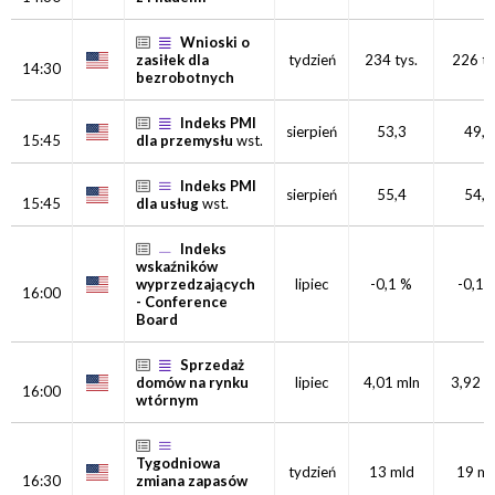
Wnioski o
zasiłek dla
tydzień
234 tys.
226 ty
14:30
bezrobotnych
Indeks PMI
sierpień
53,3
49,5
15:45
dla przemysłu
wst.
Indeks PMI
sierpień
55,4
54,2
15:45
dla usług
wst.
Indeks
wskaźników
wyprzedzających
lipiec
-0,1 %
-0,1 
16:00
- Conference
Board
Sprzedaż
domów na rynku
lipiec
4,01 mln
3,92 m
16:00
wtórnym
Tygodniowa
tydzień
13 mld
19 ml
16:30
zmiana zapasów