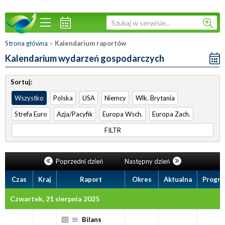
»
Strona główna
Kalendarium raportów
Kalendarium wydarzeń gospodarczych
Sortuj:
Wszystko
Polska
USA
Niemcy
Wlk. Brytania
Strefa Euro
Azja/Pacyfik
Europa Wsch.
Europa Zach.
FILTR
Poprzedni dzień
Następny dzień
Czas
Kraj
Raport
Okres
Aktualna
Progno
Czwartek, 21 sierpnia 2025
Bilans