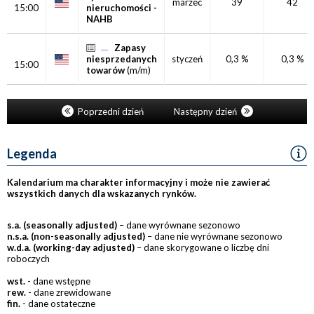
marzec
39
42
15:00
nieruchomości -
NAHB
Zapasy
niesprzedanych
styczeń
0,3 %
0,3 %
15:00
towarów
(m/m)
Poprzedni dzień
Następny dzień
Legenda
Kalendarium ma charakter informacyjny i może nie zawierać
wszystkich danych dla wskazanych rynków.
s.a. (seasonally adjusted)
– dane wyrównane sezonowo
n.s.a. (non-seasonally adjusted)
– dane nie wyrównane sezonowo
w.d.a. (working-day adjusted)
– dane skorygowane o liczbę dni
roboczych
wst.
- dane wstępne
rew.
- dane zrewidowane
fin.
- dane ostateczne