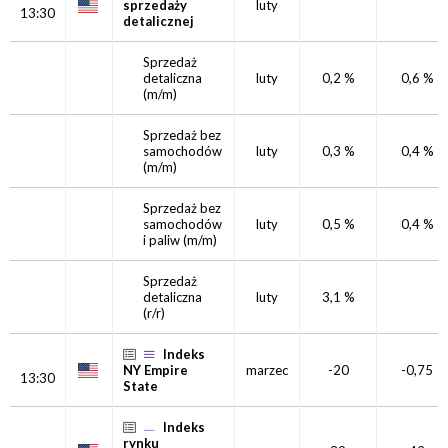
sprzedaży
luty
13:30
detalicznej
Sprzedaż
detaliczna
luty
0,2 %
0,6 %
(m/m)
Sprzedaż bez
samochodów
luty
0,3 %
0,4 %
(m/m)
Sprzedaż bez
samochodów
luty
0,5 %
0,4 %
i paliw
(m/m)
Sprzedaż
detaliczna
luty
3,1 %
(r/r)
Indeks
NY Empire
marzec
-20
-0,75
13:30
State
Indeks
rynku