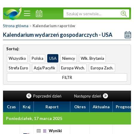
»
Strona główna
Kalendarium raportów
Kalendarium wydarzeń gospodarczych - USA
Sortuj:
Wszystko
Polska
USA
Niemcy
Wlk. Brytania
Strefa Euro
Azja/Pacyfik
Europa Wsch.
Europa Zach.
FILTR
Poprzedni dzień
Następny dzień
Czas
Kraj
Raport
Okres
Aktualna
Prognoza
Poniedziałek, 17 marca 2025
Wyniki