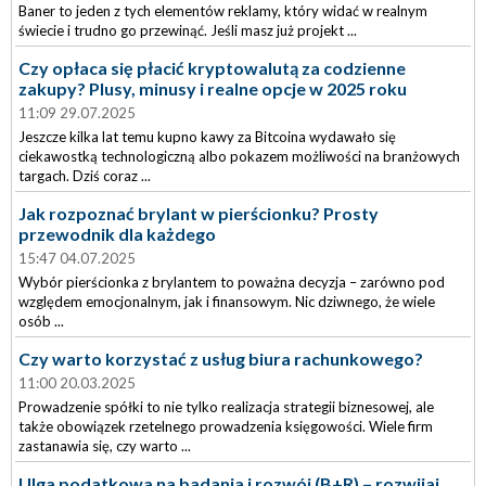
Baner to jeden z tych elementów reklamy, który widać w realnym
świecie i trudno go przewinąć. Jeśli masz już projekt ...
Czy opłaca się płacić kryptowalutą za codzienne
zakupy? Plusy, minusy i realne opcje w 2025 roku
11:09 29.07.2025
Jeszcze kilka lat temu kupno kawy za Bitcoina wydawało się
ciekawostką technologiczną albo pokazem możliwości na branżowych
targach. Dziś coraz ...
Jak rozpoznać brylant w pierścionku? Prosty
przewodnik dla każdego
15:47 04.07.2025
Wybór pierścionka z brylantem to poważna decyzja – zarówno pod
względem emocjonalnym, jak i finansowym. Nic dziwnego, że wiele
osób ...
Czy warto korzystać z usług biura rachunkowego?
11:00 20.03.2025
Prowadzenie spółki to nie tylko realizacja strategii biznesowej, ale
także obowiązek rzetelnego prowadzenia księgowości. Wiele firm
zastanawia się, czy warto ...
Ulga podatkowa na badania i rozwój (B+R) – rozwijaj