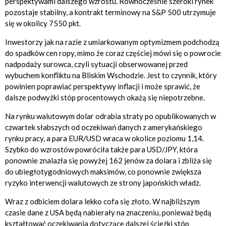
perspektywami dalszego wzrostu. Równocześnie szeroki rynek
pozostaje stabilny, a kontrakt terminowy na S&P 500 utrzymuje
się w okolicy 7550 pkt.
Inwestorzy jak na razie z umiarkowanym optymizmem podchodzą
do spadków cen ropy, mimo że coraz częściej mówi się o powrocie
nadpodaży surowca, czyli sytuacji obserwowanej przed
wybuchem konfliktu na Bliskim Wschodzie. Jest to czynnik, który
powinien poprawiać perspektywy inflacji i może sprawić, że
dalsze podwyżki stóp procentowych okażą się niepotrzebne.
Na rynku walutowym dolar odrabia straty po opublikowanych w
czwartek słabszych od oczekiwań danych z amerykańskiego
rynku pracy, a para EUR/USD wraca w okolice poziomu 1,14.
Szybko do wzrostów powróciła także para USD/JPY, która
ponownie znalazła się powyżej 162 jenów za dolara i zbliża się
do ubiegłotygodniowych maksimów, co ponownie zwiększa
ryzyko interwencji walutowych ze strony japońskich władz.
Wraz z odbiciem dolara lekko cofa się złoto. W najbliższym
czasie dane z USA będą nabierały na znaczeniu, ponieważ będą
kształtować oczekiwania dotyczące dalszej ścieżki stóp