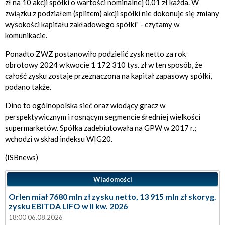
zł na 10 akcji spółki o wartości nominalnej 0,01 zł każda. W
związku z podziałem (splitem) akcji spółki nie dokonuje się zmiany
wysokości kapitału zakładowego spółki" - czytamy w
komunikacie.
Ponadto ZWZ postanowiło podzielić zysk netto za rok
obrotowy 2024 w kwocie 1 172 310 tys. zł w ten sposób, że
całość zysku zostaje przeznaczona na kapitał zapasowy spółki,
podano także.
Dino to ogólnopolska sieć oraz wiodący gracz w
perspektywicznym i rosnącym segmencie średniej wielkości
supermarketów. Spółka zadebiutowała na GPW w 2017 r.;
wchodzi w skład indeksu WIG20.
(ISBnews)
Wiadomości
Orlen miał 7680 mln zł zysku netto, 13 915 mln zł skoryg.
zysku EBITDA LIFO w II kw. 2026
18:00 06.08.2026