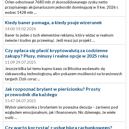
Orlen odnotował 7680 mln zł skonsolidowanego zysku netto
przypisanego akcjonariuszom jednostki dominującej w II kw. 2026 r.
wobec 1428 mln ...
Kiedy baner pomaga, a kiedy psuje wizerunek
14:00 19.02.2026
Baner to jeden z tych elementów reklamy, który widać w realnym
świecie i trudno go przewinąć. Jeśli masz już projekt ...
Czy opłaca się płacić kryptowalutą za codzienne
zakupy? Plusy, minusy i realne opcje w 2025 roku
11:09 29.07.2025
Jeszcze kilka lat temu kupno kawy za Bitcoina wydawało się
ciekawostką technologiczną albo pokazem możliwości na branżowych
targach. Dziś coraz ...
Jak rozpoznać brylant w pierścionku? Prosty
przewodnik dla każdego
15:47 04.07.2025
Wybór pierścionka z brylantem to poważna decyzja – zarówno pod
względem emocjonalnym, jak i finansowym. Nic dziwnego, że wiele
osób ...
Czy warto korzystać z usług biura rachunkowego?