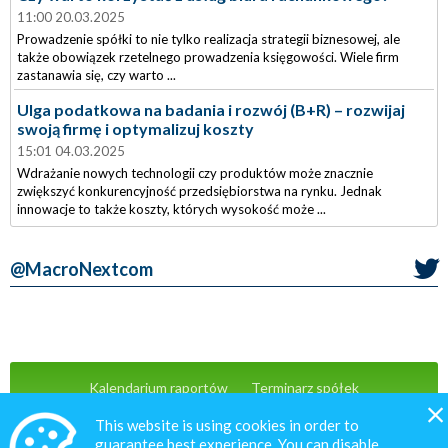
11:00 20.03.2025
Prowadzenie spółki to nie tylko realizacja strategii biznesowej, ale
także obowiązek rzetelnego prowadzenia księgowości. Wiele firm
zastanawia się, czy warto ...
Ulga podatkowa na badania i rozwój (B+R) – rozwijaj
swoją firmę i optymalizuj koszty
15:01 04.03.2025
Wdrażanie nowych technologii czy produktów może znacznie
zwiększyć konkurencyjność przedsiębiorstwa na rynku. Jednak
innowacje to także koszty, których wysokość może ...
@MacroNextcom
Kalendarium raportów
Terminarz spółek
Wiadomości
Oferta
Kontakt
This website is using cookies in order to
guarantee best experience. You can disable