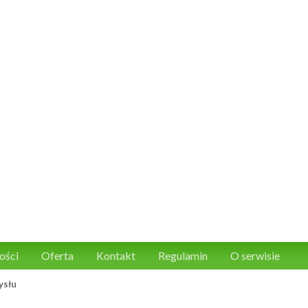
ości
Oferta
Kontakt
Regulamin
O serwisie
ysłu