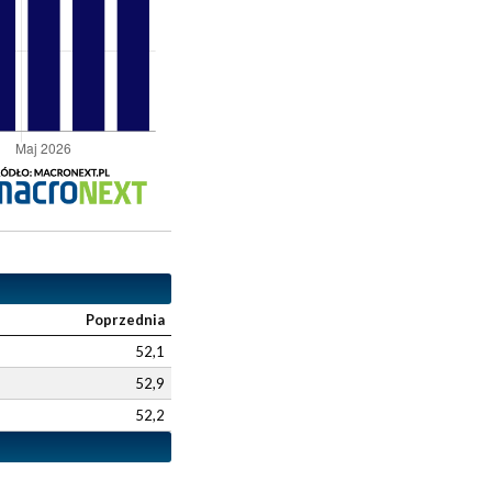
Poprzednia
52,1
52,9
52,2