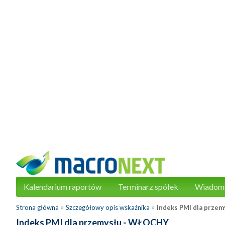
Kalendarium raportów
Terminarz spółek
Wiadom
»
»
Strona główna
Szczegółowy opis wskaźnika
Indeks PMI dla przem
Indeks PMI dla przemysłu
- WŁOCHY