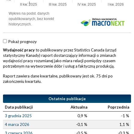
Pokaż prognozy
Wydajność pracy
to publikowany przez Statistics Canada (urząd
statystyczny Kanady) raport dostarczający informacji o zmianach
wydajności pracy rozumianej jako miara relacji pomiędzy czasem
potrzebnym na wytworzenie dóbr i usług a faktyczną produkcją.
Raport zawiera dane kwartalne, publikowany jest ok. 75 dni po
zakończeniu kwartału.
Ostatnie publikacje
Data publikacji
Aktualna
Poprzednia
3 grudnia 2025
0,9 %
-1 %
4 marca 2026
-0,1 %
1,1 %
3 czerwca 2026
-0,5 %
-0,3 %