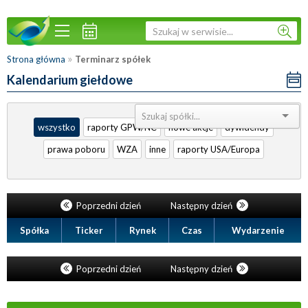
»
Strona główna
Terminarz spółek
Kalendarium giełdowe
Sortuj:
wszystko
raporty GPW/NC
nowe akcje
dywidendy
prawa poboru
WZA
inne
raporty USA/Europa
Poprzedni dzień
Następny dzień
Spółka
Ticker
Rynek
Czas
Wydarzenie
Poprzedni dzień
Następny dzień