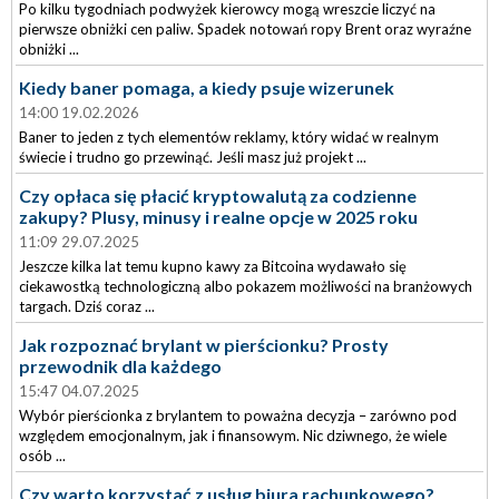
Po kilku tygodniach podwyżek kierowcy mogą wreszcie liczyć na
pierwsze obniżki cen paliw. Spadek notowań ropy Brent oraz wyraźne
obniżki ...
Kiedy baner pomaga, a kiedy psuje wizerunek
14:00 19.02.2026
Baner to jeden z tych elementów reklamy, który widać w realnym
świecie i trudno go przewinąć. Jeśli masz już projekt ...
Czy opłaca się płacić kryptowalutą za codzienne
zakupy? Plusy, minusy i realne opcje w 2025 roku
11:09 29.07.2025
Jeszcze kilka lat temu kupno kawy za Bitcoina wydawało się
ciekawostką technologiczną albo pokazem możliwości na branżowych
targach. Dziś coraz ...
Jak rozpoznać brylant w pierścionku? Prosty
przewodnik dla każdego
15:47 04.07.2025
Wybór pierścionka z brylantem to poważna decyzja – zarówno pod
względem emocjonalnym, jak i finansowym. Nic dziwnego, że wiele
osób ...
Czy warto korzystać z usług biura rachunkowego?