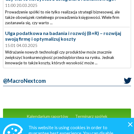
11:00 20.03.2025
Prowadzenie spółki to nie tylko realizacja strategii biznesowej, ale
także obowiązek rzetelnego prowadzenia księgowości. Wiele firm
zastanawia się, czy warto ...
Ulga podatkowa na badania i rozwój (B+R) – rozwijaj
swoją firmę i optymalizuj koszty
15:01 04.03.2025
Wdrażanie nowych technologii czy produktów może znacznie
zwiększyć konkurencyjność przedsiębiorstwa na rynku. Jednak
innowacje to także koszty, których wysokość może ...
@MacroNextcom
Kalendarium raportów
Terminarz spółek
Wiadomości
Oferta
Kontakt
This website is using cookies in order to
guarantee best experience. You can disable