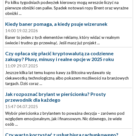
Po kilku tygodniach podwyżek kierowcy mogą wreszcie liczyć na
pierwsze obniżki cen paliw. Spadek notowań ropy Brent oraz wyraźne
obniżki ...
Kiedy baner pomaga, a kiedy psuje wizerunek
14:00 19.02.2026
Baner to jeden z tych elementów reklamy, który widać w realnym
świecie i trudno go przewinąć. Jeśli masz już projekt ...
Czy opłaca się płacić kryptowalutą za codzienne
zakupy? Plusy, minusy i realne opcje w 2025 roku
11:09 29.07.2025
Jeszcze kilka lat temu kupno kawy za Bitcoina wydawało się
ciekawostką technologiczną albo pokazem możliwości na branżowych
targach. Dziś coraz ...
Jak rozpoznać brylant w pierścionku? Prosty
przewodnik dla każdego
15:47 04.07.2025
Wybór pierścionka z brylantem to poważna decyzja – zarówno pod
względem emocjonalnym, jak i finansowym. Nic dziwnego, że wiele
osób ...
Czy warto korzystać z usług biura rachunkowego?