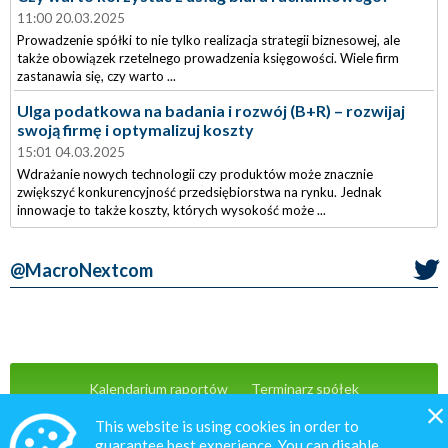
11:00 20.03.2025
Prowadzenie spółki to nie tylko realizacja strategii biznesowej, ale
także obowiązek rzetelnego prowadzenia księgowości. Wiele firm
zastanawia się, czy warto ...
Ulga podatkowa na badania i rozwój (B+R) – rozwijaj
swoją firmę i optymalizuj koszty
15:01 04.03.2025
Wdrażanie nowych technologii czy produktów może znacznie
zwiększyć konkurencyjność przedsiębiorstwa na rynku. Jednak
innowacje to także koszty, których wysokość może ...
@MacroNextcom
Kalendarium raportów
Terminarz spółek
Wiadomości
Oferta
Kontakt
This website is using cookies in order to
guarantee best experience. You can disable