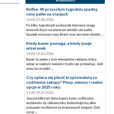
Wiadomości
Reflex: W przyszłym tygodniu spadną
ceny paliw na stacjach
15:03 07.08.2026
Po kilku tygodniach podwyżek kierowcy mogą
wreszcie liczyć na pierwsze obniżki cen paliw.
Spadek notowań ropy Brent oraz wyraźne obniżki ...
Kiedy baner pomaga, a kiedy psuje
wizerunek
14:00 19.02.2026
Baner to jeden z tych elementów reklamy, który
widać w realnym świecie i trudno go przewinąć. Jeśli
masz już projekt ...
Czy opłaca się płacić kryptowalutą za
codzienne zakupy? Plusy, minusy i realne
opcje w 2025 roku
11:09 29.07.2025
Jeszcze kilka lat temu kupno kawy za Bitcoina
wydawało się ciekawostką technologiczną albo
pokazem możliwości na branżowych targach. Dziś
coraz ...