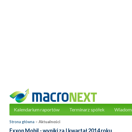
Kalendarium raportów
Terminarz spółek
Wiadom
»
Strona główna
Aktualności
Exxon Mobil - wyniki za I kwartał 2014 roku