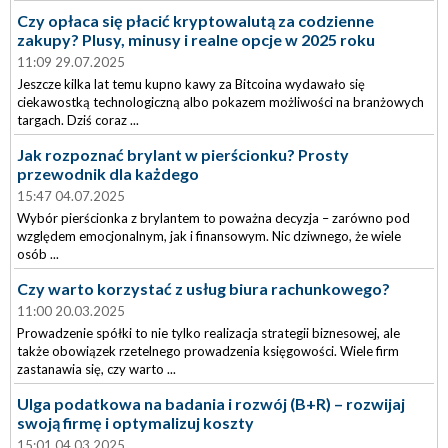
Czy opłaca się płacić kryptowalutą za codzienne
zakupy? Plusy, minusy i realne opcje w 2025 roku
11:09 29.07.2025
Jeszcze kilka lat temu kupno kawy za Bitcoina wydawało się
ciekawostką technologiczną albo pokazem możliwości na branżowych
targach. Dziś coraz ...
Jak rozpoznać brylant w pierścionku? Prosty
przewodnik dla każdego
15:47 04.07.2025
Wybór pierścionka z brylantem to poważna decyzja – zarówno pod
względem emocjonalnym, jak i finansowym. Nic dziwnego, że wiele
osób ...
Czy warto korzystać z usług biura rachunkowego?
11:00 20.03.2025
Prowadzenie spółki to nie tylko realizacja strategii biznesowej, ale
także obowiązek rzetelnego prowadzenia księgowości. Wiele firm
zastanawia się, czy warto ...
Ulga podatkowa na badania i rozwój (B+R) – rozwijaj
swoją firmę i optymalizuj koszty
15:01 04.03.2025