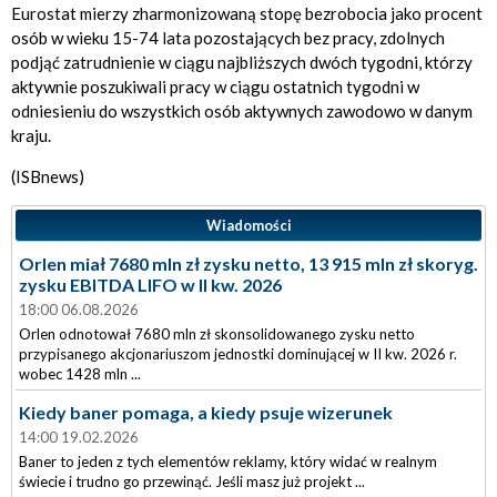
Eurostat mierzy zharmonizowaną stopę bezrobocia jako procent
osób w wieku 15-74 lata pozostających bez pracy, zdolnych
podjąć zatrudnienie w ciągu najbliższych dwóch tygodni, którzy
aktywnie poszukiwali pracy w ciągu ostatnich tygodni w
odniesieniu do wszystkich osób aktywnych zawodowo w danym
kraju.
(ISBnews)
Wiadomości
Orlen miał 7680 mln zł zysku netto, 13 915 mln zł skoryg.
zysku EBITDA LIFO w II kw. 2026
18:00 06.08.2026
Orlen odnotował 7680 mln zł skonsolidowanego zysku netto
przypisanego akcjonariuszom jednostki dominującej w II kw. 2026 r.
wobec 1428 mln ...
Kiedy baner pomaga, a kiedy psuje wizerunek
14:00 19.02.2026
Baner to jeden z tych elementów reklamy, który widać w realnym
świecie i trudno go przewinąć. Jeśli masz już projekt ...