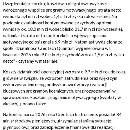
Uwzględniając korektę kosztów o niegotówkowy koszt
wdrożonego w spółce programu motywacyjnego, strata netto
wyniosła 5,4 mln zł wobec 1,4 mln zł zysku rok wcześniej. Na
poziomie działalności kontynuowanej przychody ogółem
wyniosły ok. 18,0 mln zł wobec blisko 21,7 mln zł rok wcześniej,
natomiast strata netto po korekcie o wpływ programu
motywacyjnego osiągnęła 6,9 mln zł. Natomiast wydzielona ze
spółki działalność Creotech Quantum wygenerowała w I
kwartale 2026 roku 9,0 mln zł przychodów oraz 1,5 mln zł zysku
netto" - czytamy w materiale.
Koszty działalności operacyjnej wzrosły o 9,7 mln zł rok do roku,
głównie w związku ze wzrostem zatrudnienia oraz większym
wykorzystaniem usług podwykonawców przy realizacji
kluczowych programów kosmicznych, oraz rozpoznanymi w
sprawozdaniu kosztami programu motywacyjnego (wypłaty w
akcjach), podano także.
Na koniec marca 2026 roku Creotech Instruments posiadał 84
mln zł środków pieniężnych, utrzymując stabilną sytuację
płynnościową oraz zabezpieczenie finansowe dla realizacji