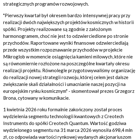
strategicznych programów rozwojowych.
"Pierwszy kwartał był okresem bardzo intensywnej pracy przy
realizacji dwóch największych projektów kosmicznych w historii
spółki. Projekty realizowane są zgodnie z założonym
harmonogramem, choć nie jest to odzwierciedlone po stronie
przychodów. Raportowane wyniki finansowe odzwierciedlają
przede wszystkim rozpoznawanie przychodów w projekcie
Mikroglob w momencie osiągnięcia kamieni milowych, które nie
są równomiernie rozłożone na poszczególne kwartały okresu
realizacji projektu. Równolegle przygotowywaliśmy organizację
do realizacji nowej strategii rozwoju, której celem jest dalsze
zwiększanie skali działalności i umacnianie naszej pozycji na
europejskim rynku kosmicznym" - skomentował prezes Grzegorz
Brona, cytowany w komunikacie.
1 kwietnia 2026 roku formalnie zakończony został proces
wydzielenia segmentu technologii kwantowych z Creotech
Instruments do spółki Creotech Quantum. Wartość godziwa
wydzielonego segmentu na 31 marca 2026 wynosiła 698,4 mln
zł, co odpowiada wartości rynkowej wydanych akcjonariuszom