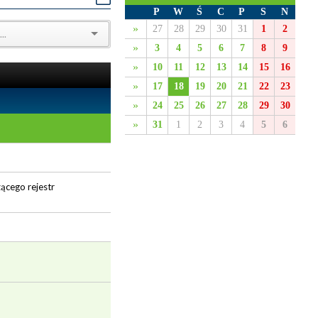
P
W
Ś
C
P
S
N
»
27
28
29
30
31
1
2
»
3
4
5
6
7
8
9
»
10
11
12
13
14
15
16
»
17
18
19
20
21
22
23
»
24
25
26
27
28
29
30
»
31
1
2
3
4
5
6
ącego rejestr