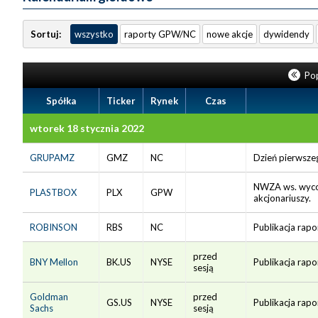
Sortuj:
wszystko
raporty GPW/NC
nowe akcje
dywidendy
Pop
Spółka
Ticker
Rynek
Czas
wtorek 18 stycznia 2022
GRUPAMZ
GMZ
NC
Dzień pierwszeg
NWZA ws. wycof
PLASTBOX
PLX
GPW
akcjonariuszy.
ROBINSON
RBS
NC
Publikacja rap
przed
BNY Mellon
BK.US
NYSE
Publikacja rapo
sesją
Goldman
przed
GS.US
NYSE
Publikacja rapo
Sachs
sesją