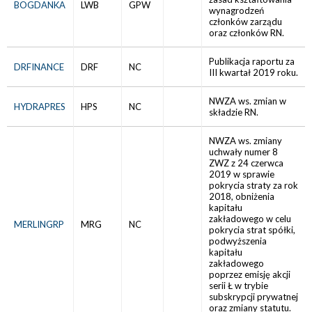
BOGDANKA
LWB
GPW
wynagrodzeń
członków zarządu
oraz członków RN.
Publikacja raportu za
DRFINANCE
DRF
NC
III kwartał 2019 roku.
NWZA ws. zmian w
HYDRAPRES
HPS
NC
składzie RN.
NWZA ws. zmiany
uchwały numer 8
ZWZ z 24 czerwca
2019 w sprawie
pokrycia straty za rok
2018, obniżenia
kapitału
zakładowego w celu
MERLINGRP
MRG
NC
pokrycia strat spółki,
podwyższenia
kapitału
zakładowego
poprzez emisję akcji
serii Ł w trybie
subskrypcji prywatnej
oraz zmiany statutu.