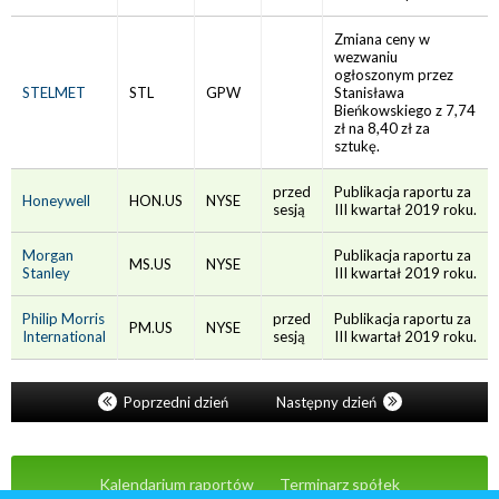
Zmiana ceny w
wezwaniu
ogłoszonym przez
STELMET
STL
GPW
Stanisława
Bieńkowskiego z 7,74
zł na 8,40 zł za
sztukę.
przed
Publikacja raportu za
Honeywell
HON.US
NYSE
sesją
III kwartał 2019 roku.
Morgan
Publikacja raportu za
MS.US
NYSE
Stanley
III kwartał 2019 roku.
Philip Morris
przed
Publikacja raportu za
PM.US
NYSE
International
sesją
III kwartał 2019 roku.
Poprzedni dzień
Następny dzień
Kalendarium raportów
Terminarz spółek