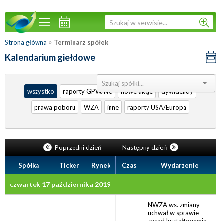
»
Strona główna
Terminarz spółek
Kalendarium giełdowe
Sortuj:
wszystko
raporty GPW/NC
nowe akcje
dywidendy
prawa poboru
WZA
inne
raporty USA/Europa
Poprzedni dzień
Następny dzień
Spółka
Ticker
Rynek
Czas
Wydarzenie
czwartek 17 października 2019
NWZA ws. zmiany
uchwał w sprawie
zasad kształtowania