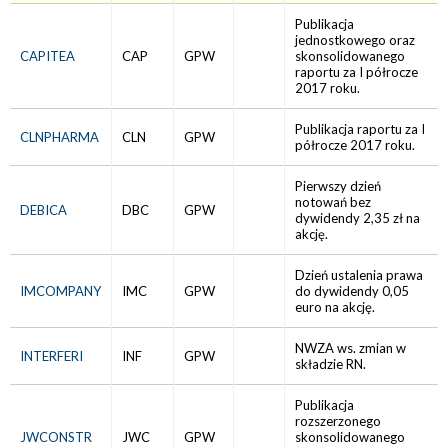
Publikacja
jednostkowego oraz
CAPITEA
CAP
GPW
skonsolidowanego
raportu za I półrocze
2017 roku.
Publikacja raportu za I
CLNPHARMA
CLN
GPW
półrocze 2017 roku.
Pierwszy dzień
notowań bez
DEBICA
DBC
GPW
dywidendy 2,35 zł na
akcję.
Dzień ustalenia prawa
IMCOMPANY
IMC
GPW
do dywidendy 0,05
euro na akcję.
NWZA ws. zmian w
INTERFERI
INF
GPW
składzie RN.
Publikacja
rozszerzonego
JWCONSTR
JWC
GPW
skonsolidowanego