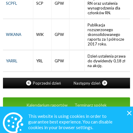
SCPFL
SCP
GPW
RN oraz ustalenia
wynagrodzenia dla
członków RN.
Publikacja
rozszerzonego
WIKANA
WIK
GPW
skonsolidowanego
raportu za I półrocze
2017 roku.
Dzień ustalenia prawa
YARRL
YRL
GPW
do dywidendy 0,18 zł
na akcję.
Poprzedni dzień
Następny dzień
Kalendarium raportów
Terminarz spółek
Wiadomości
Oferta
Kontakt
This website is using cookies in order to
guarantee best experience. You can disable
cookies in your browser settings.
© 2020 MacroNext.pl