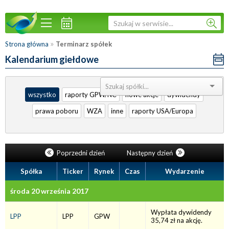
»
Strona główna
Terminarz spółek
Kalendarium giełdowe
Sortuj:
wszystko
raporty GPW/NC
nowe akcje
dywidendy
prawa poboru
WZA
inne
raporty USA/Europa
Poprzedni dzień
Następny dzień
Spółka
Ticker
Rynek
Czas
Wydarzenie
środa 20 września 2017
Wypłata dywidendy
LPP
LPP
GPW
35,74 zł na akcję.