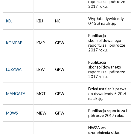
raportu za I półrocze
2017 roku.
Wypłata dywidendy
KBJ
KBJ
NC
0,45 zł na akcję.
Publikacja
skonsolidowanego
KOMPAP
KMP
GPW
raportu za I półrocze
2017 roku.
Publikacja
skonsolidowanego
LUBAWA
LBW
GPW
raportu za I półrocze
2017 roku.
Dzień ustalenia prawa
MANGATA
MGT
GPW
do dywidendy 5,20 zł
na akcję.
Publikacja raportu za I
MBWS
MBW
GPW
półrocze 2017 roku.
NWZA ws.
uzupełnienia składu